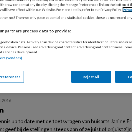
juist. Heb je zelf een vraag? Mail deze naar tpo@nhg.org. De
ithdraw consent at any time by clicking the Manage Preferences link on the bottom of 
 will have effect within our Website. For more details, refer to our Privacy Policy.
Priva
ther not? Then we only place essential and statistical cookies, these do not record an
r partners process data to provide:
I 2016
geolocation data. Actively scan device characteristics for identification. Store and/or 
oorden
 on a device. Personalised advertising and content, advertising and content measurem
d services development.
rden zijn als juist/onjuist geformuleerd. 1 Juist 2 Juist 3
tners (vendors)
rsuizen kunnen zowel cerumen (oorsmeer), een gehoorgango
Preferences
Reject All
I 
I 2016
n
ennis up to date met de toetsvragen van huisarts Janine Fr
n: geef bij de stellingen steeds aan of ze juist of onjuist zij