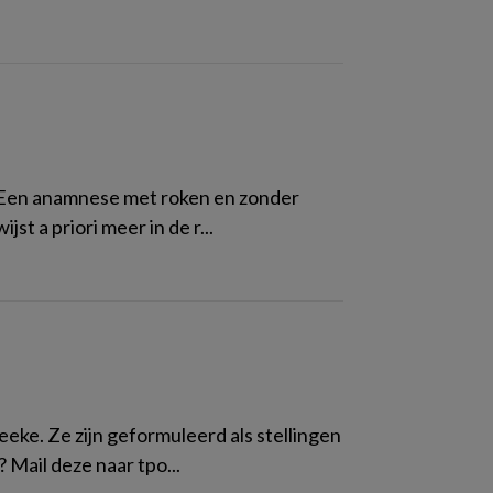
ist Een anamnese met roken en zonder
st a priori meer in de r...
eeke. Ze zijn geformuleerd als stellingen
? Mail deze naar tpo...