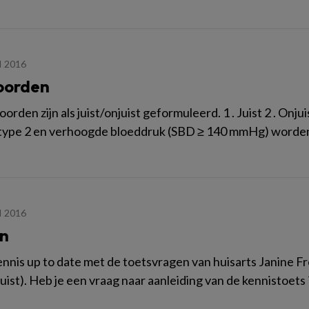
I 2016
oorden
rden zijn als juist/onjuist geformuleerd. 1 . Juist 2 . Onjui
 type 2 en verhoogde bloeddruk (SBD ≥ 140 mmHg) worden
I 2016
n
ennis up to date met de toetsvragen van huisarts Janine Fr
juist). Heb je een vraag naar aanleiding van de kennistoets 