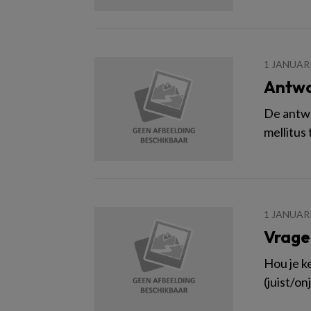
1 JANUAR
Antw
De antwoo
mellitus
1 JANUAR
Vrage
Hou je k
(juist/on