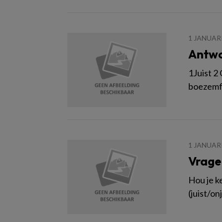
1 JANUAR
Antw
1Juist 2
boezemfi
1 JANUAR
Vrage
Hou je k
(juist/on