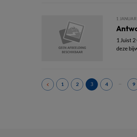
1 JANUAR
Antw
1 Juist 
deze bijw
...
3
1
2
4
9