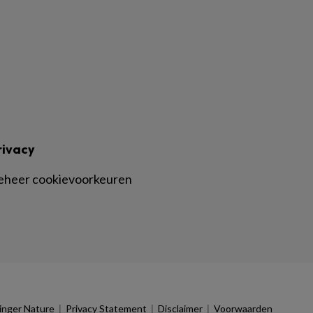
rivacy
eheer cookievoorkeuren
|
|
|
inger Nature
Privacy Statement
Disclaimer
Voorwaarden