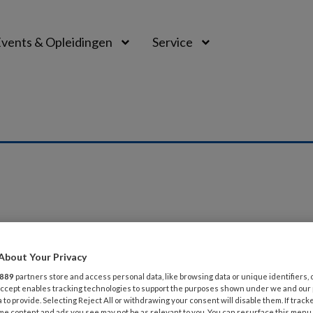
vents & Opleidingen
Service
I 2016
About Your Privacy
n
889
partners store and access personal data, like browsing data or unique identifiers, 
 Accept enables tracking technologies to support the purposes shown under we and our
ennis up to date met de toetsvragen van huisarts Janine Fr
 to provide. Selecting Reject All or withdrawing your consent will disable them. If track
me content and ads you see may not be as relevant to you. You can resurface this menu