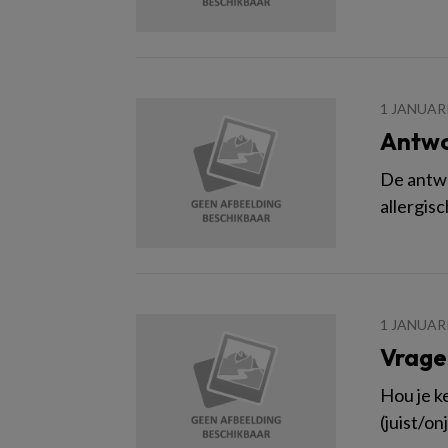
1 JANUAR
Antw
De antwo
allergisc
1 JANUAR
Vrage
Hou je k
(juist/on