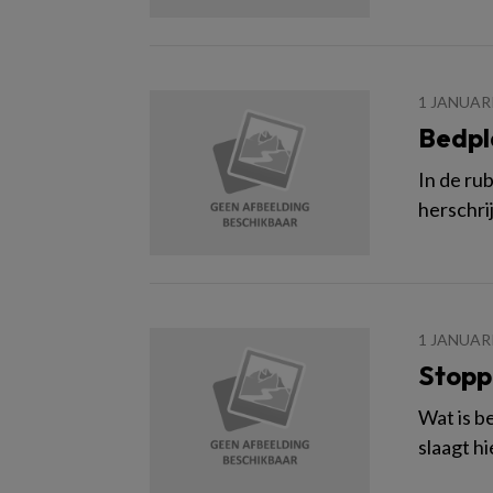
1 JANUAR
Bedpl
In de ru
herschri
1 JANUAR
Stopp
Wat is b
slaagt h