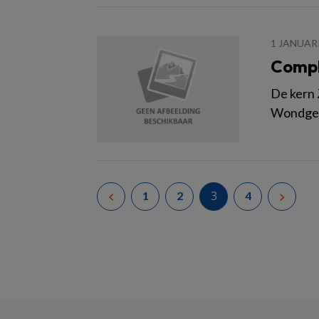
1 JANUAR
Compl
De kern 
Wondgene
3
1
2
4