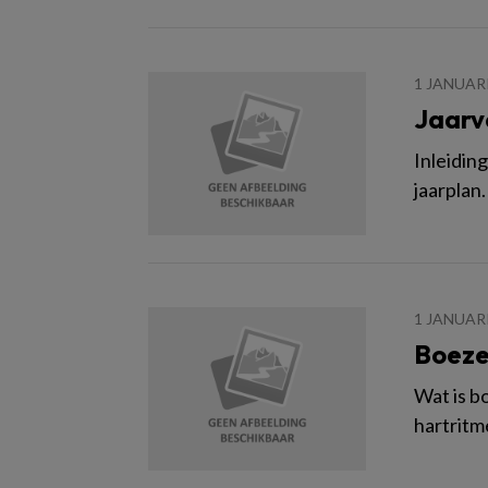
1 JANUAR
Jaarv
Inleidin
jaarplan
1 JANUAR
Boezem
Wat is b
hartritm