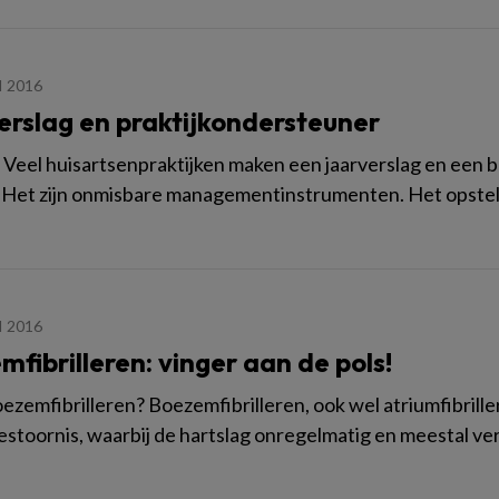
I 2016
erslag en praktijkondersteuner
g Veel huisartsenpraktijken maken een jaarverslag en een 
. Het zijn onmisbare managementinstrumenten. Het opstel
I 2016
fibrilleren: vinger aan de pols!
oezemfibrilleren? Boezemfibrilleren, ook wel atriumfibri
estoornis, waarbij de hartslag onregelmatig en meestal ver