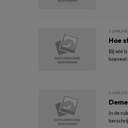
1 JANUAR
Hoe st
Bij wie i
hoeveel r
1 JANUAR
Demen
In de ru
herschri