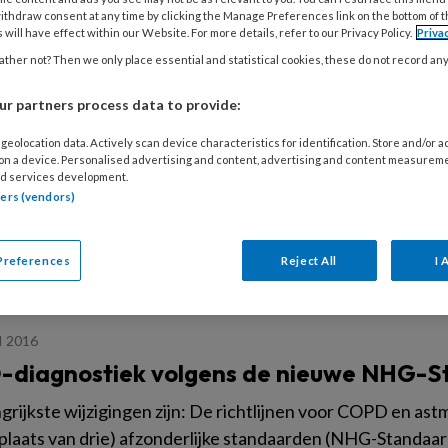
. Dit zou niet meer waarde hebben dan de afzonderlijke ris
ithdraw consent at any time by clicking the Manage Preferences link on the bottom of 
 will have effect within our Website. For more details, refer to our Privacy Policy.
Priva
ther not? Then we only place essential and statistical cookies, these do not record an
r partners process data to provide:
I 2016
geolocation data. Actively scan device characteristics for identification. Store and/or 
tegenover maar naast je patiënt
 on a device. Personalised advertising and content, advertising and content measurem
d services development.
afging In het augustusnummer van het Tijdschrift voor p
tners (vendors)
we kennis met de heer Ververs, die van praktijkondersteune
Preferences
Reject All
I 
I 2016
diagnostiek volgens de nieuwe NHG-S
grijkste wijzigingen zijn: De richtlijnen voor COPD en astm
 plaats van drie) afzonderlijke standaarden (NHG-Standa