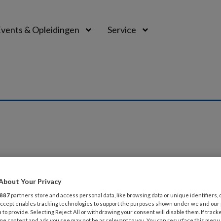
vents & Opleidingen
Service
I 2016
About Your Privacy
etabool syndroom: een uitdaging voor d
887
partners store and access personal data, like browsing data or unique identifiers, 
 Accept enables tracking technologies to support the purposes shown under we and our
ens alom Regelmatig worden vraagtekens gezet bij de kli
 to provide. Selecting Reject All or withdrawing your consent will disable them. If track
me content and ads you see may not be as relevant to you. You can resurface this menu