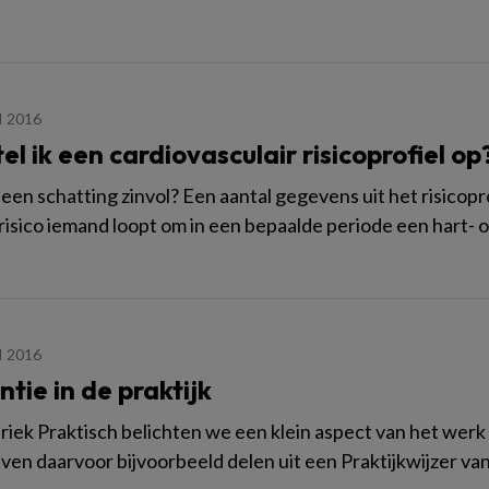
I 2016
el ik een cardiovasculair risicoprofiel op
s een schatting zinvol? Een aantal gegevens uit het risicopr
isico iemand loopt om in een bepaalde periode een hart- of 
I 2016
tie in de praktijk
briek Praktisch belichten we een klein aspect van het wer
jven daarvoor bijvoorbeeld delen uit een Praktijkwijzer van