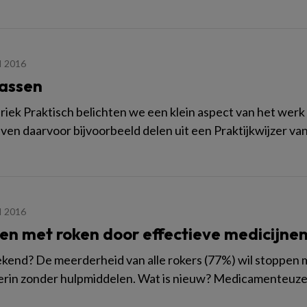
I 2016
assen
briek Praktisch belichten we een klein aspect van het wer
jven daarvoor bijvoorbeeld delen uit een Praktijkwijzer van
I 2016
en met roken door effectieve medicijne
ekend? De meerderheid van alle rokers (77%) wil stoppen 
ierin zonder hulpmiddelen. Wat is nieuw? Medicamenteuze 