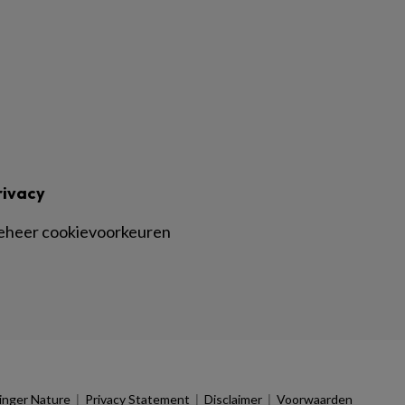
rivacy
eheer cookievoorkeuren
|
|
|
inger Nature
Privacy Statement
Disclaimer
Voorwaarden