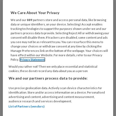
uitvoeren van technische handelingen. Dus
stapte ik over naar wijkverpleegkunde, waar ik
We Care About Your Privacy
twintig jaar met veel plezier heb gewerkt. De
We and our
889
partners store and access personal data, like browsing
data or unique identifiers, on your device. Selecting I Accept enables
vele ontwikkelingen en bezuinigingen in de
tracking technologies to support the purposes shown under we and our
wijkverpleging en thuiszorg van de laatste
partners process data to provide. Selecting Reject All or withdrawing your
consent will disable them. If trackers are disabled, some content and ads
jaren deden mij echter besluiten om wat
you see may not be as relevant to you. You can resurface this menu to
change your choices or withdraw consent at any time by clicking the
anders te gaan doen. Als wijkverpleegkundige
Manage Preferences link on the bottom of the webpage. Your choices will
had ik contact met diabetesverpleegkundigen
have effect within our Website. For more details, refer to our Privacy
Policy.
Privacy Statement
en dat leek mij heel interessant. Toen ik met de
Would you rather not? Then we only place essential and statistical
opleiding voor diabetesverpleegkundige bezig
cookies, these do not record any data about you as a person
was, merkte ik dat ik die nieuwe input goed kon
We and our partners process data to provide:
gebruiken. Het was prettig om mijn hersens
Use precise geolocation data. Actively scan device characteristics for
weer eens aan de gang te zetten.”
identification. Store and/or access information on a device. Personalised
advertising and content, advertising and content measurement,
Veilig gevoel geven
audience research and services development.
List of Partners (vendors)