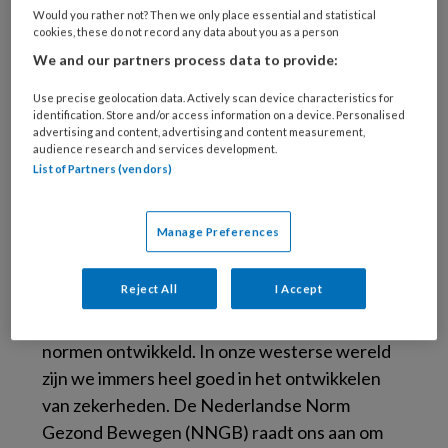
Would you rather not? Then we only place essential and statistical
bewegen niet meer aankan, te dik en ziek
cookies, these do not record any data about you as a person
wordt.
We and our partners process data to provide:
Normen
Use precise geolocation data. Actively scan device characteristics for
identification. Store and/or access information on a device. Personalised
advertising and content, advertising and content measurement,
audience research and services development.
Wat ons weerbaar maakt tegen chronische
List of Partners (vendors)
aandoeningen is: voldoende bewegen.
Aangezien wij constant op zoek zijn naar
Manage Preferences
zekerheden en ijkpunten, is de vraag: hoeveel
is voldoende lichaamsbeweging eigenlijk?
Reject All
I Accept
Gelukkig zijn er vanuit de
bewegingswetenschappen (meerdere)
normen ontwikkeld. In onze westerse wereld
zijn we immers heel goed in het ontwikkelen
van zekerheden. De Nederlandse Norm
Gezond Bewegen (NNGB) raadt ons aan om