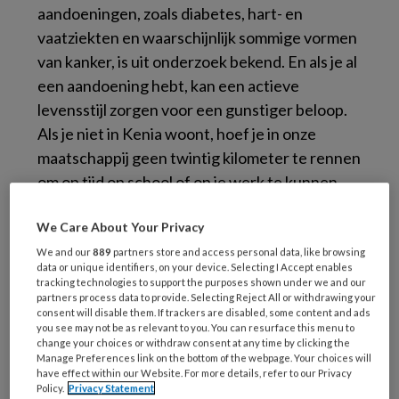
aandoeningen, zoals diabetes, hart- en
vaatziekten en waarschijnlijk sommige vormen
van kanker, is uit onderzoek bekend. En als je al
een aandoening hebt, kan een actieve
levensstijl zorgen voor een gunstiger beloop.
Als je niet in Kenia woont, hoef je in onze
maatschappij geen twintig kilometer te rennen
om op tijd op school of op je werk te kunnen
zijn. Wij nemen vaak de auto of de trein, en
We Care About Your Privacy
moeten tijd voor beweging vervolgens in een
overvolle agenda vrijplannen. Het schiet er wel
We and our
889
partners store and access personal data, like browsing
data or unique identifiers, on your device. Selecting I Accept enables
eens bij in. Het gaat trouwens al vroeg mis,
tracking technologies to support the purposes shown under we and our
partners process data to provide. Selecting Reject All or withdrawing your
want onze kinderen spelen minder buiten dan
consent will disable them. If trackers are disabled, some content and ads
vroeger en bewegen voornamelijk hun vingers
you see may not be as relevant to you. You can resurface this menu to
change your choices or withdraw consent at any time by clicking the
op spelcomputers en afstandsbedieningen.
Manage Preferences link on the bottom of the webpage. Your choices will
Met als mogelijk gevolg dat het lichaam de
have effect within our Website. For more details, refer to our Privacy
Policy.
Privacy Statement
scheve balans tussen te veel eten en te weinig