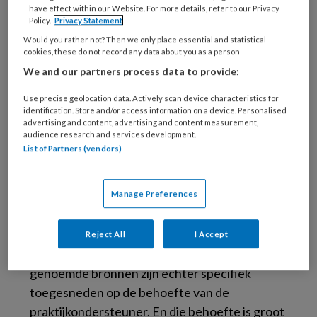
motieven. Wat voor huisartsen geldt moet ook
have effect within our Website. For more details, refer to our Privacy
Policy.
Privacy Statement
voor praktijkondersteuners gelden. Ook zij
Would you rather not? Then we only place essential and statistical
moeten hun informatie krijgen uit
cookies, these do not record any data about you as a person
onafhankelijke bronnnen. Het lijkt daarom
We and our partners process data to provide:
goed als ook de praktijkondersteuners de
adviezen van Weenink en Van der Laan
Use precise geolocation data. Actively scan device characteristics for
identification. Store and/or access information on a device. Personalised
(bladzijde 101) opvolgen en hun kennis en
advertising and content, advertising and content measurement,
audience research and services development.
vaardigheden niet leren via artsenbezoekers
List of Partners (vendors)
of nascholing, gestuurd door marktpartijen
met belangen. Zij zouden, net zoals huisartsen,
Manage Preferences
moeten kunnen beschikken over brede en
inhoudelijk onafhankelijke informatie. Weenink
en Van der Laan noemen daarvoor een aantal
Reject All
I Accept
mogelijkheden. Slechts weinig van de door hen
genoemde bronnen zijn echter specifiek
toegesneden op de behoefte van de
praktijkondersteuner. En die behoefte is groot