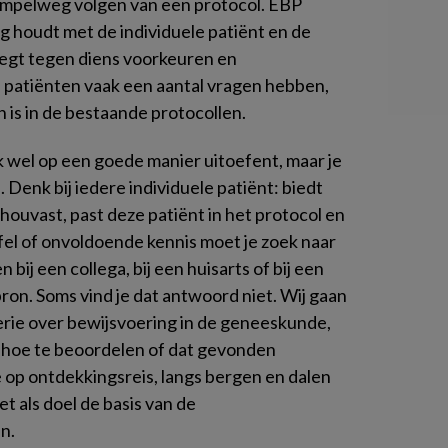
simpelweg volgen van een protocol. EBP
g houdt met de individuele patiënt en de
gt tegen diens voorkeuren en
patiënten vaak een aantal vragen hebben,
 is in de bestaande protocollen.
vak wel op een goede manier uitoefent, maar je
 Denk bij iedere individuele patiënt: biedt
ouvast, past deze patiënt in het protocol en
ijfel of onvoldoende kennis moet je zoek naar
 bij een collega, bij een huisarts of bij een
ron. Soms vind je dat antwoord niet. Wij gaan
erie over bewijsvoering in de geneeskunde,
 hoe te beoordelen of dat gevonden
 op ontdekkingsreis, langs bergen en dalen
t als doel de basis van de
n.