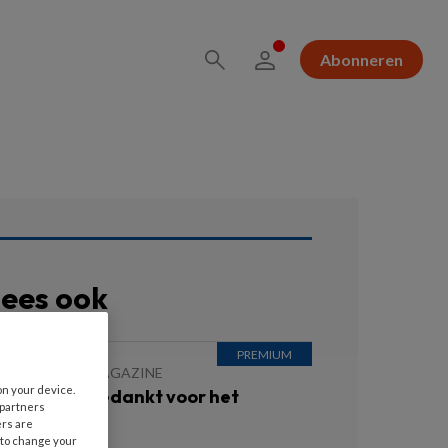
Abonneren
ees ook
APRIL 2022
MAGAZINE
on your device.
oorwoord: Bedankt voor het
 partners
uisteren
ers are
 to change your