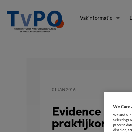
Vakinformatie
E
TvPO
01 JAN 2016
Evidence base
We Care 
We and our
praktijkonder
Selecting I
process data
disabled, so