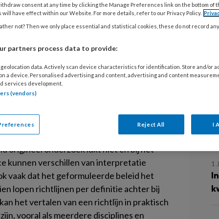
ithdraw consent at any time by clicking the Manage Preferences link on the bottom of 
 will have effect within our Website. For more details, refer to our Privacy Policy.
Priva
1 
ther not? Then we only place essential and statistical cookies, these do not record an
‘
r partners process data to provide:
1 
geolocation data. Actively scan device characteristics for identification. Store and/or 
en ondersteunen EBP. Deze richtlijnen
R
 on a device. Personalised advertising and content, advertising and content measurem
est mogelijke bewijs, zoals meta-analyses
d services development.
p
tners (vendors)
nderzoek. Dit origineel onderzoek is
jk en bevindingen van fundamenteel
1 
Preferences
Reject All
I 
V
mis: het origineel onderzoek ontbreekt, de
 origineel onderzoek lukt niet en bij het
 kunnen verschillen van interpretatie
1 
I
ook vaak dat het geformuleerde beleid het
k
n lopen richtlijnen per definitie achter bij
n het vertalen van een richtlijn in praktisch
zijn, vooral als meerdere disciplines en