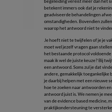
begeleiding vereist meer dan het 
betekent immers ook dat je rekenin
geadviseerde behandelingen afwee
omstandigheden. Bovendien zullen 
waarop het antwoord niet te vinden
Je hoeft niet te twijfelen of je je 
moet wel jezelf vragen gaan stellen.
het bestaande protocol voldoende h
maak ik wel de juiste keuze? Bij tw
een antwoord. Soms zul je dat vinden
andere, gemakkelijk toegankelijke b
je daarbij helpen met een nieuwe s
hoe te zoeken naar antwoorden en
antwoord juist is. We nemen je mee
van de evidence based medicine, me
praktijkondersteuning te versterke