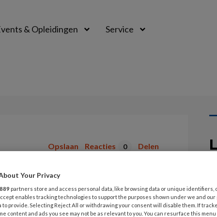
vents & Opleidingen
Service
L
Opslaan
Reacties
Delen
0
d
About Your Privacy
1 
889
partners store and access personal data, like browsing data or unique identifiers, 
V
steuning
 Accept enables tracking technologies to support the purposes shown under we and our
l
 to provide. Selecting Reject All or withdrawing your consent will disable them. If track
me content and ads you see may not be as relevant to you. You can resurface this menu