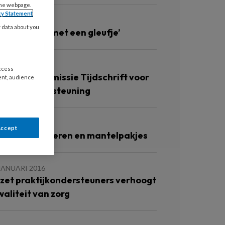
the webpage.
cy Statement
JANUARI 2016
y data about you
Van die rode met een gleufje’
JANUARI 2016
access
edactiecommissie Tijdschrift voor
ent, audience
raktijkondersteuning
JANUARI 2016
Accept
reemde meneren en mantelpakjes
JANUARI 2016
nzet praktijkondersteuners verhoogt
waliteit van zorg