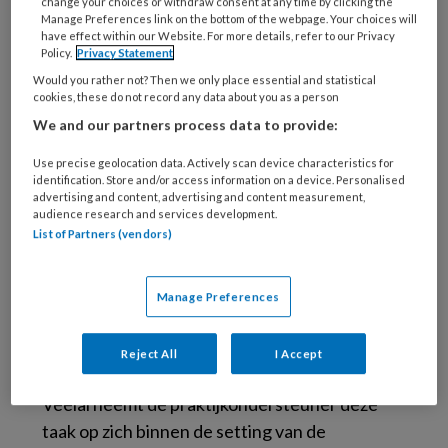
change your choices or withdraw consent at any time by clicking the
Manage Preferences link on the bottom of the webpage. Your choices will
Stafleu van Loghum in Amsterdam bezocht,
have effect within our Website. For more details, refer to our Privacy
maakte met het fenomeen groepsconsulten al
Policy.
Privacy Statement
kennis door de lezing van Ed Westra. Op een
Would you rather not? Then we only place essential and statistical
cookies, these do not record any data about you as a person
GMC gaan acht tot twaalf patiënten
We and our partners process data to provide:
gezamenlijk naar de dokter voor een consult.
De arts bespreekt met de patiënten één voor
Use precise geolocation data. Actively scan device characteristics for
identification. Store and/or access information on a device. Personalised
één hun ziekteverloop en beantwoordt
advertising and content, advertising and content measurement,
vragen. De andere patiënten kunnen hiervan
audience research and services development.
List of Partners (vendors)
leren en kunnen reageren door een tip te
geven of een vraag te stellen. Belangrijk
tijdens zo’n groepsconsult is de aanwezigheid
Manage Preferences
van een gespreksleider. Hij/zij moet de zaak in
goede banen leiden en zorgen dat het
Reject All
I Accept
gezamenlijk consult gestructureerd verloopt.
Veelal neemt de praktijkondersteuner deze
taak op zich binnen de setting van de