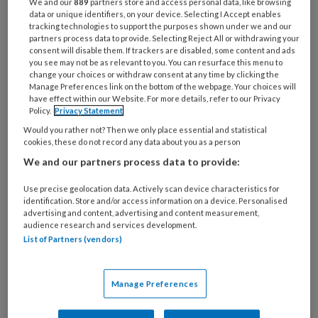
jou als zorgverlener is een goede
We and our
889
partners store and access personal data, like browsing
data or unique identifiers, on your device. Selecting I Accept enables
balans nodig tussen werk en privé.
tracking technologies to support the purposes shown under we and our
partners process data to provide. Selecting Reject All or withdrawing your
consent will disable them. If trackers are disabled, some content and ads
Jij en je werkgever kunnen samen
you see may not be as relevant to you. You can resurface this menu to
change your choices or withdraw consent at any time by clicking the
Manage Preferences link on the bottom of the webpage. Your choices will
have effect within our Website. For more details, refer to our Privacy
Policy.
Privacy Statement
PREMIUM
Would you rather not? Then we only place essential and statistical
cookies, these do not record any data about you as a person
We and our partners process data to provide:
Use precise geolocation data. Actively scan device characteristics for
Bekijk de mogelijkheden
identification. Store and/or access information on a device. Personalised
advertising and content, advertising and content measurement,
audience research and services development.
Al abonnee?
Log dan in
List of Partners (vendors)
Manage Preferences
Reageer op dit artikel
Deel dit artikel