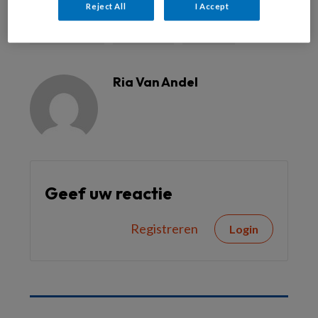
Reject All
I Accept
Duurzaamheid
mantelzorg
Obesitas
Ria Van Andel
Geef uw reactie
Registreren
Login