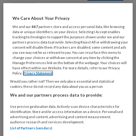
5 JUNI 2026
Hennie Monrooij:
We Care About Your Privacy
Duizendpoot in de
longzorg
We and our
887
partners store and access personal data, like browsing
data or unique identifiers, on your device. Selecting I Accept enables
tracking technologies to support the purposes shown under we and our
partners process data to provide. Selecting Reject All or withdrawing your
consent will disable them. If trackers are disabled, some content and ads
you see may not be as relevant to you. You can resurface this menu to
change your choices or withdraw consent at any time by clicking the
Manage Preferences link on the bottom of the webpage. Your choices will
have effect within our Website. For more details, refer to our Privacy
25 MAART 2026
Policy.
Privacy Statement
Lucretia van Noord:
Would you rather not? Then we only place essential and statistical
cookies, these do not record any data about you as a person
Minder werkdruk met
digitalisering
We and our partners process data to provide:
Use precise geolocation data. Actively scan device characteristics for
identification. Store and/or access information on a device. Personalised
advertising and content, advertising and content measurement,
audience research and services development.
List of Partners (vendors)