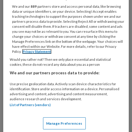
volle spreekuur en berg administratie
We and our
889
partners store and access personal data, like browsing
in de huisartsenpraktijk achterlaten.
data or unique identifiers, on your device. Selecting I Accept enables
Het is dan tijd om een dag te
tracking technologies to support the purposes shown under we and our
partners process data to provide. Selecting Reject All or withdrawing your
investeren in jezelf en jouw vak tijdens
consent will disable them. If trackers are disabled, some content and ads
you see may not be as relevant to you. You can resurface this menu to
het ‘Jaarcongres POH in de praktijk'.
change your choices or withdraw consent at any time by clicking the
Manage Preferences link on the bottom of the webpage. Your choices will
have effect within our Website. For more details, refer to our Privacy
Policy.
Privacy Statement
Misschien ga je nooit naar een
Would you rather not? Then we only place essential and statistical
cookies, these do not record any data about you as a person
We and our partners process data to provide:
PREMIUM
Use precise geolocation data. Actively scan device characteristics for
identification. Store and/or access information on a device. Personalised
advertising and content, advertising and content measurement,
audience research and services development.
List of Partners (vendors)
Bekijk de mogelijkheden
Manage Preferences
Al abonnee?
Log dan in