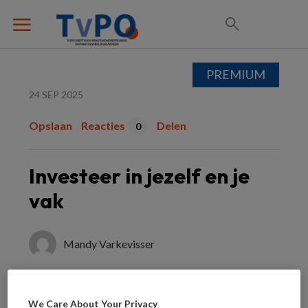
PREMIUM
24 SEP 2025
Opslaan
Reacties
Delen
0
Investeer in jezelf en je
vak
Mandy Varkevisser
Je mag op vrijdag 7 november je
We Care About Your Privacy