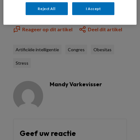
Reject All
I Accept
Reageer op dit artikel
Deel dit artikel
Artificiële intelligentie
Congres
Obesitas
Stress
Mandy Varkevisser
Geef uw reactie