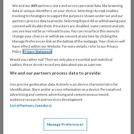
We and our
889
partners store and access personal data, like browsing
praktijkondersteuner. Voor veel
data or unique identifiers, on your device. Selecting I Accept enables
aandoeningen is bewegen een nuttig
tracking technologies to support the purposes shown under we and our
partners process data to provide. Selecting Reject All or withdrawing your
leefstijladvies. Toch is er vaak nog
consent will disable them. If trackers are disabled, some content and ads
you see may not be as relevant to you. You can resurface this menu to
twijfel over de effectiviteit ervan.
change your choices or withdraw consent at any time by clicking the
Manage Preferences link on the bottom of the webpage. Your choices will
have effect within our Website. For more details, refer to our Privacy
Policy.
Privacy Statement
Een systematische review van 46
Would you rather not? Then we only place essential and statistical
gerandomiseerde
cookies, these do not record any data about you as a person
We and our partners process data to provide:
Use precise geolocation data. Actively scan device characteristics for
PREMIUM
identification. Store and/or access information on a device. Personalised
advertising and content, advertising and content measurement,
audience research and services development.
List of Partners (vendors)
Bekijk de mogelijkheden
Manage Preferences