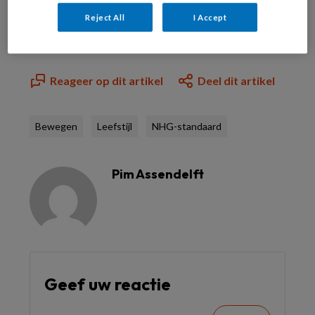
Al abonnee?
Log dan in
Reject All
I Accept
Reageer op dit artikel
Deel dit artikel
Bewegen
Leefstijl
NHG-standaard
Pim Assendelft
Geef uw reactie