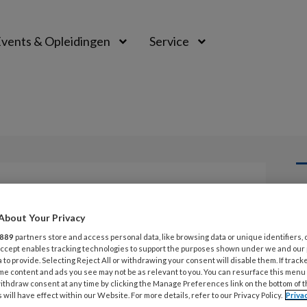
vents & Opleidingen
Service
L
Opslaan
Reacties
Delen
0
About Your Privacy
889
partners store and access personal data, like browsing data or unique identifiers, 
1 
ddel voor
 Accept enables tracking technologies to support the purposes shown under we and our
N
 to provide. Selecting Reject All or withdrawing your consent will disable them. If track
me content and ads you see may not be as relevant to you. You can resurface this menu
v
ktijkondersteuner
ithdraw consent at any time by clicking the Manage Preferences link on the bottom of 
 will have effect within our Website. For more details, refer to our Privacy Policy.
Priva