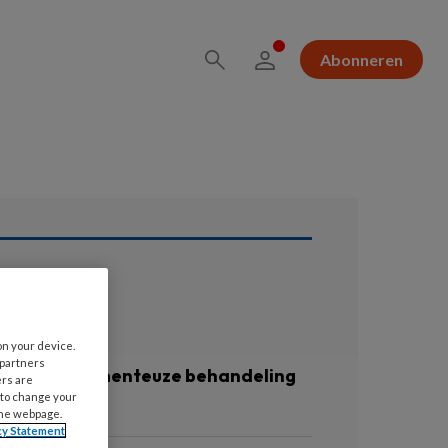
Abonneren
ees ook
on your device.
JANUARI 2016
 partners
iet-medicamenteuze behandeling
ers are
 to change your
an COPD
the webpage.
cy Statement