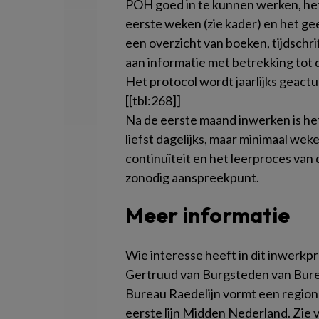
POH goed in te kunnen werken, he
eerste weken (zie kader) en het gee
een overzicht van boeken, tijdschri
aan informatie met betrekking tot d
Het protocol wordt jaarlijks geactu
[[tbl:268]]
Na de eerste maand inwerken is he
liefst dagelijks, maar minimaal weke
continuïteit en het leerproces van
zonodig aanspreekpunt.
Meer informatie
Wie interesse heeft in dit inwerk
Gertruud van Burgsteden van Bure
Bureau Raedelijn vormt een region
eerste lijn Midden Nederland. Zie 