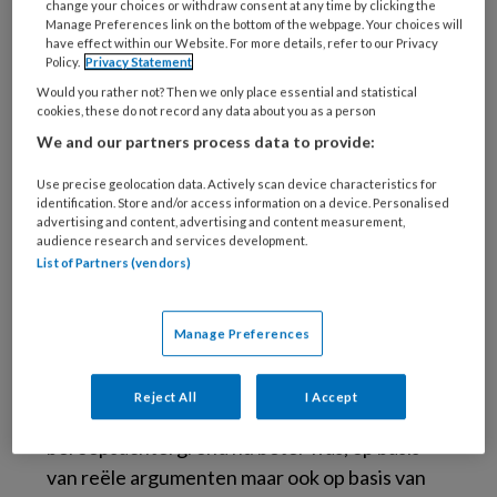
change your choices or withdraw consent at any time by clicking the
uitstromen. De zittende
Manage Preferences link on the bottom of the webpage. Your choices will
have effect within our Website. For more details, refer to our Privacy
praktijkondersteuners zonder deze
Policy.
Privacy Statement
verpleegkundige achtergrond konden alleen
Would you rather not? Then we only place essential and statistical
cookies, these do not record any data about you as a person
aan dit profiel met deze beroepstitel voldoen
We and our partners process data to provide:
door de verpleegkundige opleiding (deels) te
volgen.
Use precise geolocation data. Actively scan device characteristics for
identification. Store and/or access information on a device. Personalised
Stammenstrijd
advertising and content, advertising and content measurement,
audience research and services development.
List of Partners (vendors)
Op nascholingen, congressen en ook binnen
mijn eigen werkkring merkte ik de ontstane
Manage Preferences
onrust na het uitbrengen van dit
competentieprofiel en de plannen voor de
Reject All
I Accept
toekomst. Er waren discussies over welke
beroepsachtergrond nu beter was, op basis
van reële argumenten maar ook op basis van