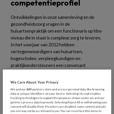
competentieprofiel
Ontwikkelingen in onze samenleving en de
gezondheidszorg vragen in de
huisartsenpraktijk om een functionaris op hbo-
niveau die in staat is complexe zorg te leveren.
In het voorjaar van 2012 hebben
vertegenwoordigers van huisartsen,
hogescholen, verpleegkundigen en
praktijkondersteuners een convenant
getekend. Dit convenant moest onder meer
leiden tot een actuele opleiding voor een
We Care About Your Privacy
eenduidige, uniforme en generalistische hbo-
We and our
889
partners store and access personal data, like browsing
zorgprofessional voor de huisartsenzorg. Het
data or unique identifiers, on your device. Selecting I Accept enables
tracking technologies to support the purposes shown under we and our
bijbehorende competentieprofiel werd
partners process data to provide. Selecting Reject All or withdrawing your
beschreven voor praktijkverpleegkundigen die
consent will disable them. If trackers are disabled, some content and ads
you see may not be as relevant to you. You can resurface this menu to
in de toekomst (2020) vanaf de hbo-v zouden