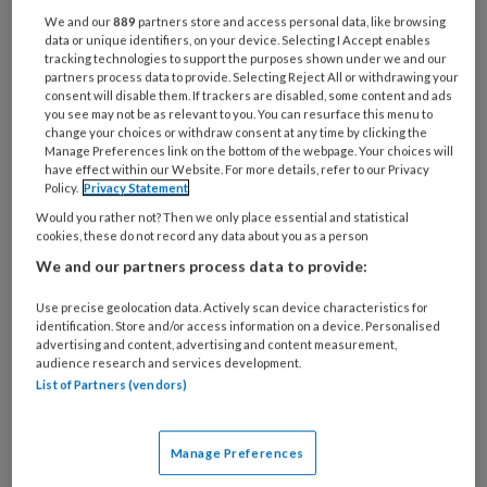
bloeddruk of pre-eclampsie. De
We and our
889
partners store and access personal data, like browsing
data or unique identifiers, on your device. Selecting I Accept enables
multidisciplinaire richtlijn ‘CVRM na
tracking technologies to support the purposes shown under we and our
partners process data to provide. Selecting Reject All or withdrawing your
een reproductieve aandoening' is
consent will disable them. If trackers are disabled, some content and ads
you see may not be as relevant to you. You can resurface this menu to
herzien om de risico's beter te kunnen
change your choices or withdraw consent at any time by clicking the
Manage Preferences link on the bottom of the webpage. Your choices will
opsporen.
have effect within our Website. For more details, refer to our Privacy
Policy.
Privacy Statement
De oude richtlijn Cardiovasculair
Would you rather not? Then we only place essential and statistical
risicomanagement (CVRM)
cookies, these do not record any data about you as a person
We and our partners process data to provide:
Use precise geolocation data. Actively scan device characteristics for
identification. Store and/or access information on a device. Personalised
PREMIUM
advertising and content, advertising and content measurement,
audience research and services development.
List of Partners (vendors)
Manage Preferences
Bekijk de mogelijkheden