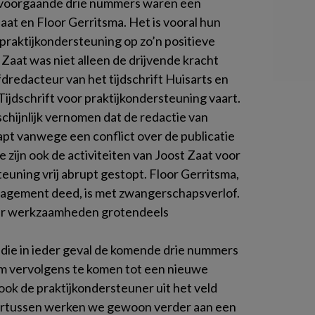
De voorgaande drie nummers waren een
aat en Floor Gerritsma. Het is vooral hun
r praktijkondersteuning
op zo’n positieve
t Zaat was niet alleen de drijvende kracht
ofdredacteur van het tijdschrift
Huisarts en
Tijdschrift voor praktijkondersteuning
vaart.
chijnlijk vernomen dat de redactie van
apt vanwege een conflict over de publicatie
ijn ook de activiteiten van Joost Zaat voor
steuning
vrij abrupt gestopt. Floor Gerritsma,
nagement deed, is met zwangerschapsverlof.
ar werkzaamheden grotendeels
 die in ieder geval de komende drie nummers
om vervolgens te komen tot een nieuwe
ook de praktijkondersteuner uit het veld
ertussen werken we gewoon verder aan een