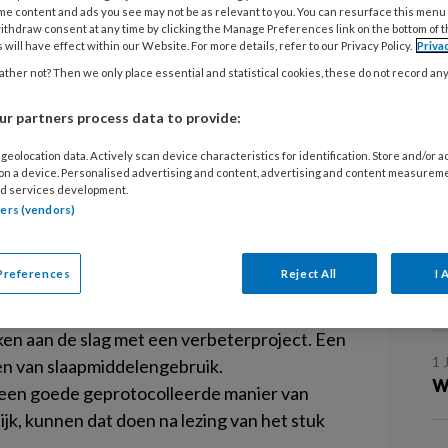
1 
me content and ads you see may not be as relevant to you. You can resurface this menu
ithdraw consent at any time by clicking the Manage Preferences link on the bottom of 
H
 de uitkomsten van kansen in begrijpelijke
 will have effect within our Website. For more details, refer to our Privacy Policy.
Priva
p
mer bespreekt Trudy van der Weijden hoe bij
ther not? Then we only place essential and statistical cookies, these do not record an
c
kansberekening een grote rol speelt. De
r partners process data to provide:
 gezien haar bemoeienis met hart- en
en belangrijke taak.
1 
geolocation data. Actively scan device characteristics for identification. Store and/or 
 gestart om familiaire hypercholesterolemie
 on a device. Personalised advertising and content, advertising and content measurem
T
d services development.
praktijk. Hoewel documentatiemateriaal is
tners (vendors)
 het aantal nieuw gemelde gevallen nogal
1 
jdelings betrokken bij controles van patiënten
E
Preferences
Reject All
I 
kten. De praktijkondersteuner heeft echter
p
e helpen opsporen.
ken aan de slag met een verbeterproject. Een
1 
en van slaapmiddelengebruik.
W
 een goede geprotocolleerde manier van
ijk, kunnen dat doen na lezing van het stuk