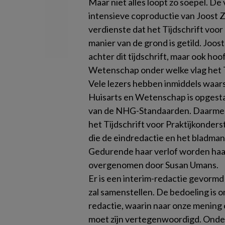
Maar niet alles loopt zo soepel. 
intensieve coproductie van Joost Z
verdienste dat het
Tijdschrift voo
manier van de grond is getild. Joos
achter dit tijdschrift, maar ook ho
Wetenschap
onder welke vlag het
Vele lezers hebben inmiddels waars
Huisarts en Wetenschap
is opgest
van de NHG-Standaarden. Daarmee z
het
Tijdschrift voor Praktijkonder
die de eindredactie en het bladma
Gedurende haar verlof worden ha
overgenomen door Susan Umans.
Er is een interim-redactie gevormd
zal samenstellen. De bedoeling is 
redactie, waarin naar onze mening 
moet zijn vertegenwoordigd. Ond