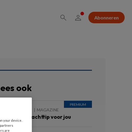
Abonneren
ees ook
 AUGUSTUS 2022
MAGAZINE
oorwoord: Prachttip voor jou
on your device.
 partners
ers are