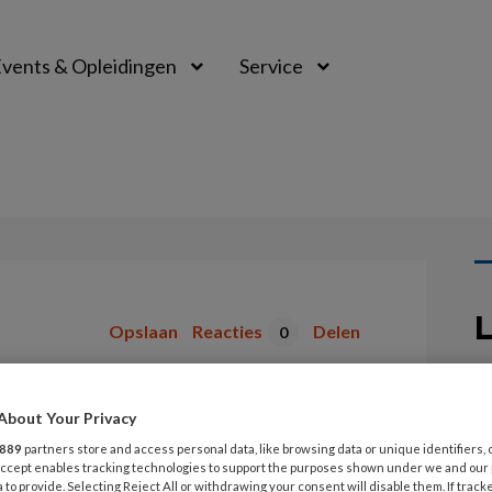
vents & Opleidingen
Service
L
Opslaan
Reacties
Delen
0
ten
9
About Your Privacy
V
889
partners store and access personal data, like browsing data or unique identifiers, 
 Accept enables tracking technologies to support the purposes shown under we and our
 to provide. Selecting Reject All or withdrawing your consent will disable them. If track