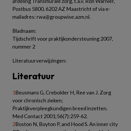
afdeling Transmurale zorg, t.a.v. Ron Warnier,
Postbus 5800, 6202 AZ Maastricht of via e-
mailadres: rwa@groupwise.azm.nl.
Bladnaam:
Tijdschrift voor praktijkondersteuning 2007,
nummer 2
Literatuurverwijzingen:
Literatuur
1
Beusmans G, Crebolder H, Ree van J. Zorg
voor chronisch zieken;
Praktijkverpleegkundigen breed inzetten.
Med Contact 2001;56(7):259-62.
2
Boston N, Boyton P, and Hood S. An inner city