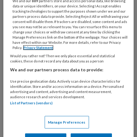
We and our
889
partners store and access personal data, like browsing
De algemeen verpleegkundige anamnese en
data or unique identifiers, on your device. Selecting I Accept enables
het onderzoek maken een ontwikkeling door.
tracking technologies to support the purposes shown under we and our
partners process data to provide. Selecting Reject All or withdrawing your
In het recent uitgevoerde deelproject
consent will disable them. If trackers are disabled, some content and ads
TRAZAG: TRAnsmuraal Zorg Assessment
you see may not be as relevant to you. You can resurface this menu to
change your choices or withdraw consent at any time by clicking the
Geriatrie werd onderzoek gedaan naar dit
Manage Preferences link on the bottom of the webpage. Your choices will
have effect within our Website. For more details, refer to our Privacy
proces.
Policy.
Privacy Statement
De resultaten van dit project worden hierna
Would you rather not? Then we only place essential and statistical
beschreven Het te ontwikkelen
cookies, these do not record any data about you as a person
assessmentinstrument wordt verder in dit
We and our partners process data to provide:
artikel TRAZAG genoemd.
Use precise geolocation data. Actively scan device characteristics for
identification. Store and/or access information on a device. Personalised
TRAnsmuraal Zorg
advertising and content, advertising and content measurement,
audience research and services development.
Assessment Geriatrie
List of Partners (vendors)
Het theoretisch kader voor de transmurale
Manage Preferences
samenwerking in de complexe zorg voor