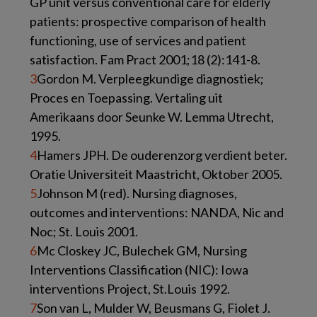
GP unit versus conventional care for elderly
patients: prospective comparison of health
functioning, use of services and patient
satisfaction. Fam Pract 2001;18 (2):141-8.
3
Gordon M. Verpleegkundige diagnostiek;
Proces en Toepassing. Vertaling uit
Amerikaans door Seunke W. Lemma Utrecht,
1995.
4
Hamers JPH. De ouderenzorg verdient beter.
Oratie Universiteit Maastricht, Oktober 2005.
5
Johnson M (red). Nursing diagnoses,
outcomes and interventions: NANDA, Nic and
Noc; St. Louis 2001.
6
Mc Closkey JC, Bulechek GM, Nursing
Interventions Classification (NIC): Iowa
interventions Project, St.Louis 1992.
7
Son van L, Mulder W, Beusmans G, Fiolet J.