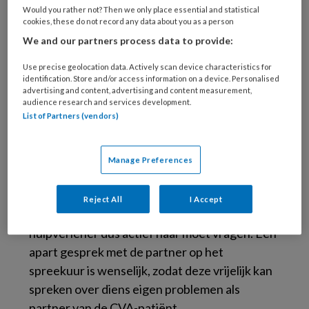
Would you rather not? Then we only place essential and statistical
cookies, these do not record any data about you as a person
Emotionele of gedragsmatige veranderingen
We and our partners process data to provide:
die na een CVA vaak optreden en het
veranderd sociaal functioneren vormen geen
Use precise geolocation data. Actively scan device characteristics for
identification. Store and/or access information on a device. Personalised
onderdeel van de Barthelindex, maar zijn wel
advertising and content, advertising and content measurement,
relevant. Angst voor recidief, irreële
audience research and services development.
List of Partners (vendors)
verwachtingen, moeite het gedrag te
reguleren, veranderde seksualiteitsbeleving,
verwaarlozing, decorumverlies,
Manage Preferences
zelfoverschatting, apathie, negatieve
stemming en depressiviteit zijn zaken waar een
Reject All
I Accept
patiënt zelden zelf mee komt, en waar de
hulpverlener dus actief naar moet vragen. Een
apart gesprek met de partner op het
spreekuur is wenselijk, zodat deze vrijelijk kan
spreken over diens eigen problemen als
partner van de CVA-patiënt.