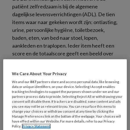
patiënt zelfredzaam is bij de algemene
dagelijkse levensverrichtingen (ADL). De tien
items waar naar gekeken wordt zijn: ontlasting,
urine, persoonlijke hygiëne, toiletbezoek,
baden, eten, van bed naar stoel, lopen,
aankleden en traplopen. Ieder item heeft een
score en de totaalscore geeft een beeld over
de hulpbehoevendheid c.q. zelfredzaamheid
van de patiënt (
zie
We Care About Your Privacy
www.tijdschriftpraktijkondersteuning.nl
voor
We and our
887
partners store and access personal data, like browsing
de Barthel-ADL-index
).
data or unique identifiers, on your device. Selecting I Accept enables
[[tbl:396]]
tracking technologies to support the purposes shown under we and our
partners process data to provide. Selecting Reject All or withdrawing your
consent will disable them. If trackers are disabled, some content and ads
2. Onjuist
you see may not be as relevant to you. You can resurface this menu to
change your choices or withdraw consent at any time by clicking the
Manage Preferences link on the bottom of the webpage. Your choices will
have effect within our Website. For more details, refer to our Privacy
3. Onjuist
Policy.
Privacy Statement