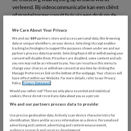
verleend. Bij videocommunicatie kan een cliënt
of mantelzorger vanuit huis via een druk op de
knop contact opnemen. De verpleegkundige
verschijnt dan direct op het beeldscherm en
We Care About Your Privacy
kan vragen beantwoorden. Een andere vorm is
We and our
889
partners store and access personal data, like browsing
data or unique identifiers, on your device. Selecting I Accept enables
telebegeleiding. Deze wordt gebruikt voor
tracking technologies to support the purposes shown under we and our
patiënten met een chronische aandoening,
partners process data to provide. Selecting Reject All or withdrawing your
consent will disable them. If trackers are disabled, some content and ads
zoals diabetes mellitus, COPD of hartfalen, en
you see may not be as relevant to you. You can resurface this menu to
change your choices or withdraw consent at any time by clicking the
heeft als doel om patiënten zelfstandiger met
Manage Preferences link on the bottom of the webpage. Your choices will
hun ziekte om te laten gaan. De patiënt vult via
have effect within our Website. For more details, refer to our Privacy
Policy.
Privacy Statement
een soort mobiele telefoon geregeld een
Would you rather not? Then we only place essential and statistical
aantal vragen of meetwaarden in, zoals
cookies, these do not record any data about you as a person
gewicht of glucose. De
We and our partners process data to provide:
praktijkverpleegkundige bekijkt deze
Use precise geolocation data. Actively scan device characteristics for
gegevens en neemt contact op wanneer uit de
identification. Store and/or access information on a device. Personalised
antwoorden blijkt dat het niet zo goed gaat.
advertising and content, advertising and content measurement,
audience research and services development.