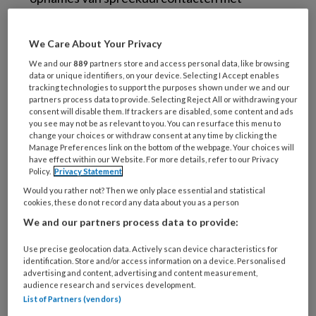
kinderen van 6 tot 12 jaar en hun begeleidende
ouder of verzorger. De kinderen zeiden
We Care About Your Privacy
meestal niet veel: slechts 5% van alle verbale
We and our
889
partners store and access personal data, like browsing
uitingen tijdens het consult waren van het kind
data or unique identifiers, on your device. Selecting I Accept enables
tracking technologies to support the purposes shown under we and our
afkomstig.
partners process data to provide. Selecting Reject All or withdrawing your
De onderzoekers gingen op zoek naar
consent will disable them. If trackers are disabled, some content and ads
you see may not be as relevant to you. You can resurface this menu to
factoren die samenhingen met het praten van
change your choices or withdraw consent at any time by clicking the
het kind. In de eerste plaats bleek de opstelling
Manage Preferences link on the bottom of the webpage. Your choices will
have effect within our Website. For more details, refer to our Privacy
van belang: wanneer kind, ouder en dokter een
Policy.
Privacy Statement
driehoek vormden kwam het kind meer aan het
Would you rather not? Then we only place essential and statistical
cookies, these do not record any data about you as a person
woord dan wanneer ouder en kind naast elkaar
We and our partners process data to provide:
zaten.
Als de ouder of verzorger vroeg in het consult
Use precise geolocation data. Actively scan device characteristics for
identification. Store and/or access information on a device. Personalised
zijn zorgen op tafel kon leggen, kwam het kind
advertising and content, advertising and content measurement,
meer aan het woord dan wanneer het kind als
audience research and services development.
List of Partners (vendors)
eerste gevraagd werd om te vertellen waarom