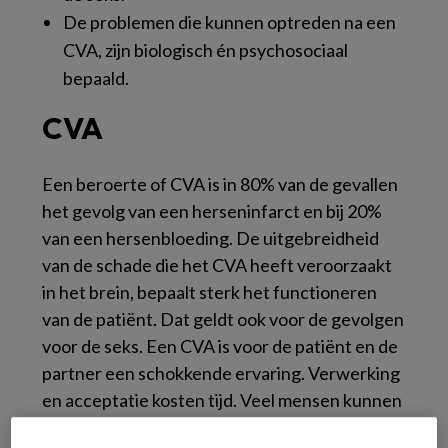
De problemen die kunnen optreden na een
CVA, zijn biologisch én psychosociaal
bepaald.
CVA
Een beroerte of CVA is in 80% van de gevallen
het gevolg van een herseninfarct en bij 20%
van een hersenbloeding. De uitgebreidheid
van de schade die het CVA heeft veroorzaakt
in het brein, bepaalt sterk het functioneren
van de patiënt. Dat geldt ook voor de gevolgen
voor de seks. Een CVA is voor de patiënt en de
partner een schokkende ervaring. Verwerking
en acceptatie kosten tijd. Veel mensen kunnen
hun lichaam niet meer accepteren en zij zullen