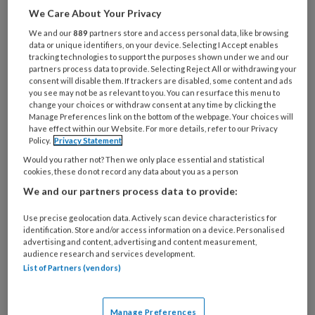
intimiteit vermijden. Na een CVA maken veel
We Care About Your Privacy
patiënten duidelijk dat ze niet tevreden zijn
We and our
889
partners store and access personal data, like browsing
over hun seksleven. Mogelijk speelt hierbij de
data or unique identifiers, on your device. Selecting I Accept enables
tracking technologies to support the purposes shown under we and our
onvrede over het leven in het algemeen ook
partners process data to provide. Selecting Reject All or withdrawing your
een rol. Ook de partners zijn minder tevreden
consent will disable them. If trackers are disabled, some content and ads
you see may not be as relevant to you. You can resurface this menu to
over de seks. Een deel van de patiënten had
change your choices or withdraw consent at any time by clicking the
overigens ook voor het CVA al problemen met
Manage Preferences link on the bottom of the webpage. Your choices will
have effect within our Website. For more details, refer to our Privacy
de seks, samenhangend met cardiovasculaire
Policy.
Privacy Statement
problemen.
1
Would you rather not? Then we only place essential and statistical
cookies, these do not record any data about you as a person
Aandacht
We and our partners process data to provide:
Use precise geolocation data. Actively scan device characteristics for
Patiënten die een CVA hebben gekregen in
identification. Store and/or access information on a device. Personalised
advertising and content, advertising and content measurement,
het rechterdeel van hun hersenen, hebben
audience research and services development.
eerder last van problemen met de seks. De
List of Partners (vendors)
rechterhersenhelft speelt waarschijnlijk een
belangrijke rol in algemene zin als het gaat om
Manage Preferences