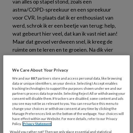
van alles op stapel stond, zoals een
astma/COPD-spreekuur en een spreekuur
voor CVR. In plaats dat ik er enthousiast van
werd, schrok ik er een beetje van terug: help,
wat gebeurt hier veel, dat kan ik vast niet aan!
Maar dat gevoel verdween snel, ik kreeg de
ruimte om te leren en te groeien. Na dik vier
jaar assistente begon het te kriebelen. Als
assistente weet je van alles een klein beetje. Ik
We Care About Your Privacy
had behoefte aan meer verdieping, aan het
We and our
887
partners store and access personal data, like browsing
opbouwen van meer kennis. Toen onze
data or unique identifiers, on your device. Selecting I Accept enables
praktijkondersteuner parttime wilde gaan
tracking technologies to support the purposes shown under we and our
partners process data to provide. Selecting Reject All or withdrawing your
werken, was dat voor mij een prima kans om die
consent will disable them. If trackers are disabled, some content and ads
you see may not be as relevant to you. You can resurface this menu to
ambitie waar te maken. Nu volg ik sinds een
change your choices or withdraw consent at any time by clicking the
paar maanden de POH-opleiding in Nijmegen,
Manage Preferences link on the bottom of the webpage. Your choices will
have effect within our Website. For more details, refer to our Privacy
die twee jaar duurt. De combinatie van werk
Policy.
Privacy Statement
en studie valt me mee qua drukte, ik kan beide
Would you rather not? Then we only place essential and statistical