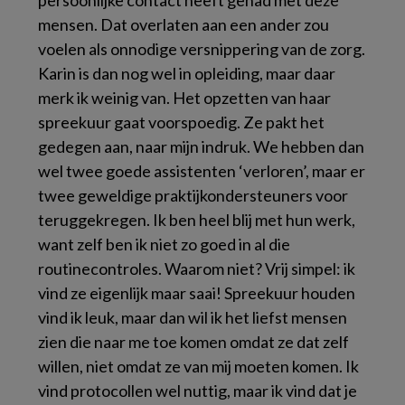
persoonlijke contact heeft gehad met deze
mensen. Dat overlaten aan een ander zou
voelen als onnodige versnippering van de zorg.
Karin is dan nog wel in opleiding, maar daar
merk ik weinig van. Het opzetten van haar
spreekuur gaat voorspoedig. Ze pakt het
gedegen aan, naar mijn indruk. We hebben dan
wel twee goede assistenten ‘verloren’, maar er
twee geweldige praktijkondersteuners voor
teruggekregen. Ik ben heel blij met hun werk,
want zelf ben ik niet zo goed in al die
routinecontroles. Waarom niet? Vrij simpel: ik
vind ze eigenlijk maar saai! Spreekuur houden
vind ik leuk, maar dan wil ik het liefst mensen
zien die naar me toe komen omdat ze dat zelf
willen, niet omdat ze van mij moeten komen. Ik
vind protocollen wel nuttig, maar ik vind dat je