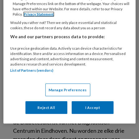
Manage Preferences link on the bottom of the webpage. Your choices will
mijn opleiding tot diabetesverpleegkundige
have effect within our Website. For more details, refer to our Privacy
heb afgerond, mag ik ook de patiënten zien die
Policy.
Privacy Statement
vier keer per dag insuline nodig hebben en
Would you rather not? Then we only place essential and statistical
cookies, these do not record any data about you as a person
patiënten met complexere situaties.
We and our partners process data to provide:
In deze regio is diabeteszorg, op dit moment
alleen voor type 2, als een keten-DBC opgezet.
Use precise geolocation data. Actively scan device characteristics for
identification. Store and/or access information on a device. Personalised
Dit is georganiseerd door Pozob,
advertising and content, advertising and content measurement,
Praktijkondersteuning Zuidoost-Brabant (zie
audience research and services development.
List of Partners (vendors)
uitleg Corien). Patiënten met DM2 krijgen
door de ketenaanpak meer gestructureerde
zorg dan voorheen. Vroeger moesten ze zelf
Manage Preferences
een labformulier ophalen bij de huisarts en
bellen voor de uitslag. Bij ons is iedereen,
Reject All
I Accept
uiteraard met hun toestemming, aangemeld bij
de Diabetesdienst van het Diagnostisch
Centrum in Eindhoven. Nu worden ze elke drie