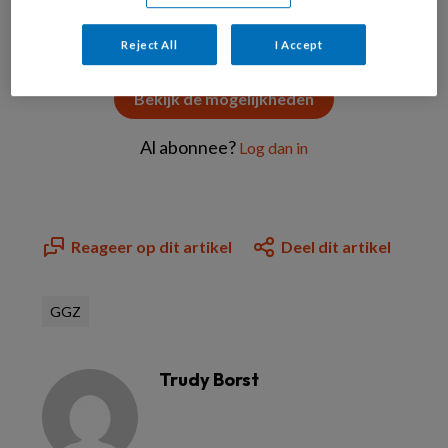
Reject All
I Accept
Bekijk de mogelijkheden
Al abonnee?
Log dan in
Reageer op dit artikel
Deel dit artikel
GGZ
Trudy Borst