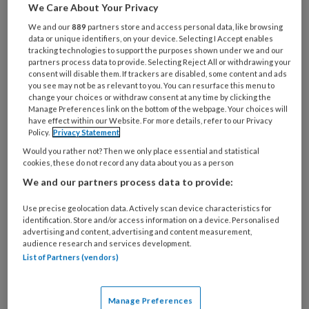
We Care About Your Privacy
verbeelden met bijvoorbeeld
We and our
889
partners store and access personal data, like browsing
poppetjes, kleuren en symbolen. Zo
data or unique identifiers, on your device. Selecting I Accept enables
tracking technologies to support the purposes shown under we and our
maak je feitelijke omstandigheden
partners process data to provide. Selecting Reject All or withdrawing your
consent will disable them. If trackers are disabled, some content and ads
(externe werkelijkheid), persoonlijke
you see may not be as relevant to you. You can resurface this menu to
beleving (interne werkelijkheid) en de
change your choices or withdraw consent at any time by clicking the
Manage Preferences link on the bottom of the webpage. Your choices will
onderlinge relaties (interacties)
have effect within our Website. For more details, refer to our Privacy
Policy.
Privacy Statement
zichtbaar. Deze drie dimensies vormen
Would you rather not? Then we only place essential and statistical
onderdelen van ons 'menszijn'. Ze
cookies, these do not record any data about you as a person
kunnen een factor zijn bij het ontstaan
We and our partners process data to provide:
en in stand houden van problemen.
Use precise geolocation data. Actively scan device characteristics for
identification. Store and/or access information on a device. Personalised
advertising and content, advertising and content measurement,
Met beelden kan jouw cliënt dingen
audience research and services development.
List of Partners (vendors)
PREMIUM
Manage Preferences