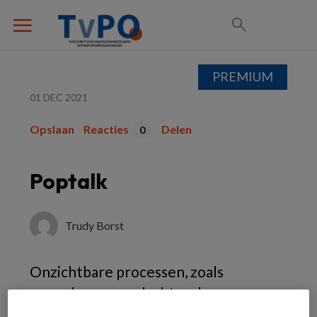
PREMIUM
01 DEC 2021
Opslaan
Reacties
Delen
0
Poptalk
Trudy Borst
Onzichtbare processen, zoals
gevoelens en gedachten, kunnen
zichtbaar worden gemaakt door ze te