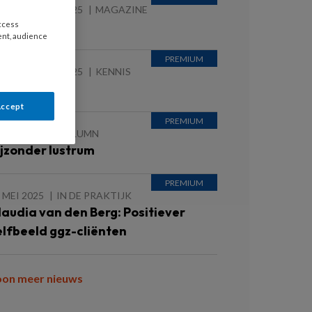
 SEPTEMBER 2025
MAGAZINE
ieuws
access
ent, audience
 SEPTEMBER 2025
KENNIS
etstoornis
Accept
 MEI 2025
COLUMN
ijzonder lustrum
 MEI 2025
IN DE PRAKTIJK
laudia van den Berg: Positiever
elfbeeld ggz-cliënten
oon meer nieuws