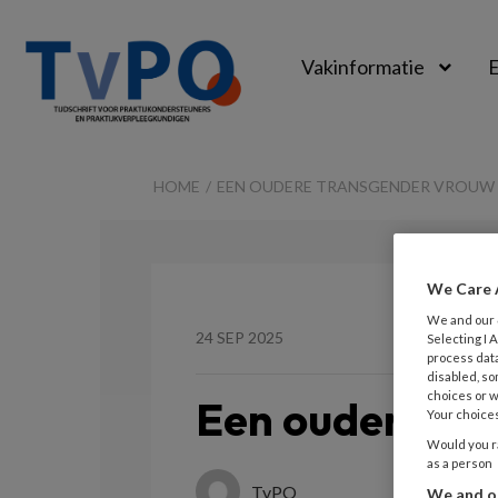
Vakinformatie
E
TvPO
HOME
EEN OUDERE TRANSGENDER VROUW
We Care 
We and our
24 SEP 2025
Selecting I
process data
disabled, so
choices or w
Een oudere tr
Your choices
Would you ra
as a person
TvPO
We and ou