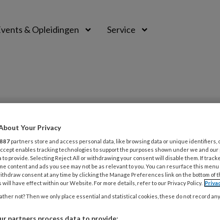
vents & Opleidingen
Service
PREMIUM
About Your Privacy
L
887
partners store and access personal data, like browsing data or unique identifiers, 
Opslaan
Reacties
Delen
0
 Accept enables tracking technologies to support the purposes shown under we and our
 to provide. Selecting Reject All or withdrawing your consent will disable them. If track
me content and ads you see may not be as relevant to you. You can resurface this menu
ithdraw consent at any time by clicking the Manage Preferences link on the bottom of 
ansgender vrouw
5 
 will have effect within our Website. For more details, refer to our Privacy Policy.
Priva
N
ther not? Then we only place essential and statistical cookies, these do not record an
r partners process data to provide: