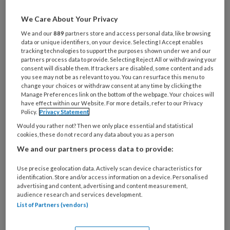
Die kwalificaties zijn van toepassing op
Lida van der Maats werk als
We Care About Your Privacy
praktijkconsulent. Ze ondersteunt
We and our
889
partners store and access personal data, like browsing
data or unique identifiers, on your device. Selecting I Accept enables
poh's en huisartsen van de praktijken
tracking technologies to support the purposes shown under we and our
die zijn aangesloten bij UNICUM in
partners process data to provide. Selecting Reject All or withdrawing your
consent will disable them. If trackers are disabled, some content and ads
Bilthoven. Dat is de regio-organisatie
you see may not be as relevant to you. You can resurface this menu to
change your choices or withdraw consent at any time by clicking the
van de huisartsen in Zuidoost-Utrecht
Manage Preferences link on the bottom of the webpage. Your choices will
have effect within our Website. For more details, refer to our Privacy
(regio ZOU) en Zuidwest-Utrecht
Policy.
Privacy Statement
(regio Lekstroom). 'Als
Would you rather not? Then we only place essential and statistical
cookies, these do not record any data about you as a person
praktijkconsulent ben je veel op pad,
We and our partners process data to provide:
omdat je telkens weer een andere
huisartsenpraktijk bezoekt', zegt ze.
Use precise geolocation data. Actively scan device characteristics for
identification. Store and/or access information on a device. Personalised
'Vandaar het afwisselende karakter
advertising and content, advertising and content measurement,
audience research and services development.
van mijn werk.'
List of Partners (vendors)
Als praktijkconsulent bij UNICUM