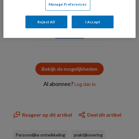
Manage Preferences
Huisartsenzorg is
Reject All
I Accept
PREMIUM
Bekijk de mogelijkheden
Al abonnee?
Log dan in
Reageer op dit artikel
Deel dit artikel
Persoonlijke ontwikkeling
praktijkvoering