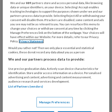
zaligheid is, maar je het vanwege een
We and our
889
partners store and access personal data, like browsing
fysieke beperking niet meer kunt
data or unique identifiers, on your device. Selecting I Accept enables
tracking technologies to support the purposes shown under we and our
uitvoeren? Monique van Ruiten-
partners process data to provide. Selecting Reject All or withdrawing your
consent will disable them. If trackers are disabled, some content and ads
Hendriks (56) overkwam dit twee keer.
you see may not be as relevant to you. You can resurface this menu to
change your choices or withdraw consent at any time by clicking the
Manage Preferences link on the bottom of the webpage. Your choices will
Wat doe je als je werk
have effect within our Website. For more details, refer to our Privacy
Policy.
Privacy Statement
Would you rather not? Then we only place essential and statistical
cookies, these do not record any data about you as a person
PREMIUM
We and our partners process data to provide:
Use precise geolocation data. Actively scan device characteristics for
identification. Store and/or access information on a device. Personalised
advertising and content, advertising and content measurement,
audience research and services development.
Bekijk de mogelijkheden
List of Partners (vendors)
Al abonnee?
Log dan in
Manage Preferences