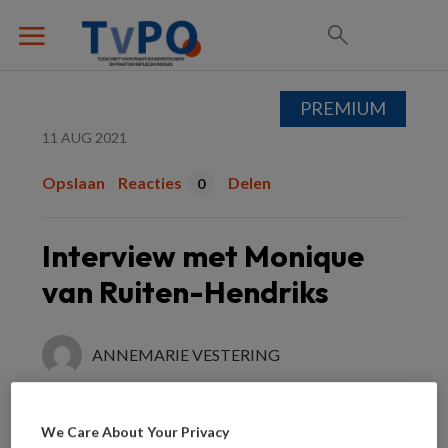
PREMIUM
11 AUG 2021
Opslaan
Reacties
Delen
0
Interview met Monique
van Ruiten-Hendriks
ANNEMARIE VESTERING
Wat doe je als je werk je ziel en
We Care About Your Privacy