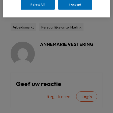
Reject All
I Accept
Reageer op dit artikel
Deel dit artikel
Arbeidsmarkt
Persoonlijke ontwikkeling
ANNEMARIE VESTERING
Geef uw reactie
Registreren
Login