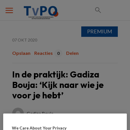
PREMIUM
07 OKT 2020
Opslaan
Reacties
Delen
0
In de praktijk: Gadiza
Bouja: ‘Kijk naar wie je
voor je hebt’
Gadiza Bouja
We Care About Your Privacy