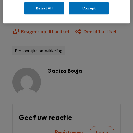
Al abonnee?
Log dan in
Reject All
I Accept
Reageer op dit artikel
Deel dit artikel
Persoonlijke ontwikkeling
Gadiza Bouja
Geef uw reactie
Registreren
Login