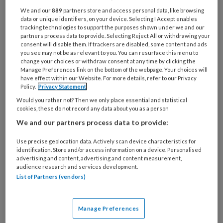
Gadiza Bouja werkt 15 uur per week bij
We and our
889
partners store and access personal data, like browsing
huisartspraktijk de HOED in
data or unique identifiers, on your device. Selecting I Accept enables
tracking technologies to support the purposes shown under we and our
Amsterdam-West en houdt zich bezig
partners process data to provide. Selecting Reject All or withdrawing your
consent will disable them. If trackers are disabled, some content and ads
met polyfarmacie, CVRM, stoppen met
you see may not be as relevant to you. You can resurface this menu to
roken en DM2.
change your choices or withdraw consent at any time by clicking the
Manage Preferences link on the bottom of the webpage. Your choices will
have effect within our Website. For more details, refer to our Privacy
Waar werk je?
Policy.
Privacy Statement
‘Ik werk 15
Would you rather not? Then we only place essential and statistical
cookies, these do not record any data about you as a person
We and our partners process data to provide:
Use precise geolocation data. Actively scan device characteristics for
PREMIUM
identification. Store and/or access information on a device. Personalised
advertising and content, advertising and content measurement,
audience research and services development.
List of Partners (vendors)
Bekijk de mogelijkheden
Manage Preferences