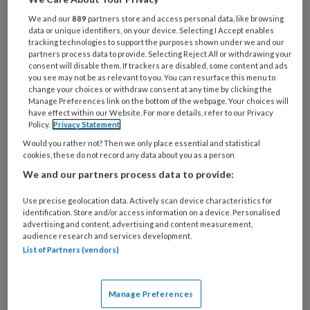
in de week preventiemedewerker
We and our
889
partners store and access personal data, like browsing
data or unique identifiers, on your device. Selecting I Accept enables
voor Bevolkingsonderzoek Zuid. Dat is
tracking technologies to support the purposes shown under we and our
partners process data to provide. Selecting Reject All or withdrawing your
gericht op borst-, baarmoederhals- en
consent will disable them. If trackers are disabled, some content and ads
darmkanker en valt binnenkort onder
you see may not be as relevant to you. You can resurface this menu to
change your choices or withdraw consent at any time by clicking the
Bevolkingsonderzoek Nederland.
Manage Preferences link on the bottom of the webpage. Your choices will
have effect within our Website. For more details, refer to our Privacy
Policy.
Privacy Statement
Waar werk je?
Would you rather not? Then we only place essential and statistical
cookies, these do not record any data about you as a person
‘Als praktijkondersteuner werk
We and our partners process data to provide:
Use precise geolocation data. Actively scan device characteristics for
identification. Store and/or access information on a device. Personalised
advertising and content, advertising and content measurement,
PREMIUM
audience research and services development.
List of Partners (vendors)
Manage Preferences
Bekijk de mogelijkheden