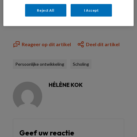
Reject All
I Accept
Al abonnee?
Log dan in
Reageer op dit artikel
Deel dit artikel
Persoonlijke ontwikkeling
Scholing
HÉLÈNE KOK
Geef uw reactie