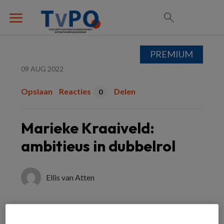
PREMIUM
09 AUG 2022
Opslaan
Reacties
Delen
0
Marieke Kraaiveld:
ambitieus in dubbelrol
Ellis van Atten
Je bent zowel poh als