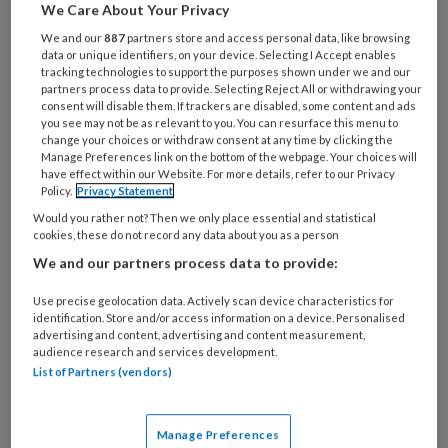
doktersassistente?
'Beide rollen heb ik
We Care About Your Privacy
bij Huisartsenpraktijk Smits & Canoy in
We and our
887
partners store and access personal data, like browsing
data or unique identifiers, on your device. Selecting I Accept enables
Hardinxveld-Giessendam. Dankzij de
tracking technologies to support the purposes shown under we and our
dubbelfunctie ben ik proactief: ik kan
partners process data to provide. Selecting Reject All or withdrawing your
consent will disable them. If trackers are disabled, some content and ads
veel zaken vroegtijdig signaleren, ken
you see may not be as relevant to you. You can resurface this menu to
change your choices or withdraw consent at any time by clicking the
de mensen, de familieverbanden en de
Manage Preferences link on the bottom of the webpage. Your choices will
have effect within our Website. For more details, refer to our Privacy
bijzonderheden. Ik ben een spil in de
Policy.
Privacy Statement
praktijk.'
Would you rather not? Then we only place essential and statistical
cookies, these do not record any data about you as a person
We and our partners process data to provide:
Use precise geolocation data. Actively scan device characteristics for
identification. Store and/or access information on a device. Personalised
advertising and content, advertising and content measurement,
PREMIUM
audience research and services development.
List of Partners (vendors)
Manage Preferences