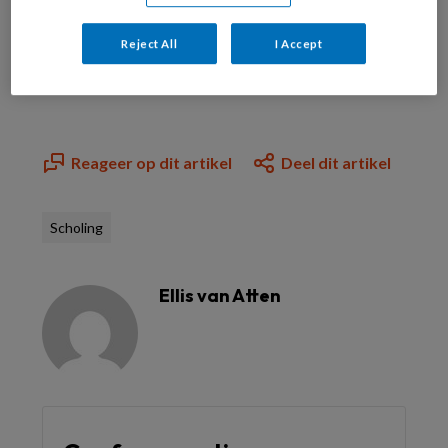
Bekijk de mogelijkheden
Reject All
I Accept
Al abonnee?
Log dan in
Reageer op dit artikel
Deel dit artikel
Scholing
Ellis van Atten