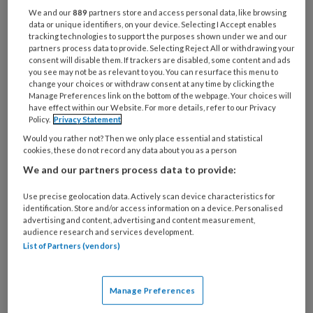
We and our
889
partners store and access personal data, like browsing
een artikel over wat erbij komt kijken
data or unique identifiers, on your device. Selecting I Accept enables
wanneer je als praktijkondersteuner
tracking technologies to support the purposes shown under we and our
partners process data to provide. Selecting Reject All or withdrawing your
voor jezelf begint.
consent will disable them. If trackers are disabled, some content and ads
you see may not be as relevant to you. You can resurface this menu to
change your choices or withdraw consent at any time by clicking the
Manage Preferences link on the bottom of the webpage. Your choices will
Na het behalen van mijn diploma
have effect within our Website. For more details, refer to our Privacy
Policy.
Privacy Statement
Would you rather not? Then we only place essential and statistical
cookies, these do not record any data about you as a person
PREMIUM
We and our partners process data to provide:
Use precise geolocation data. Actively scan device characteristics for
identification. Store and/or access information on a device. Personalised
advertising and content, advertising and content measurement,
audience research and services development.
List of Partners (vendors)
Bekijk de mogelijkheden
Al abonnee?
Log dan in
Manage Preferences