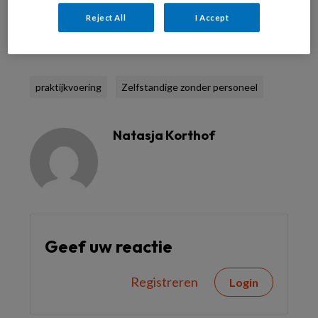
Reject All
I Accept
Reageer op dit artikel
Deel dit artikel
praktijkvoering
Zelfstandige zonder personeel
Natasja Korthof
Geef uw reactie
Registreren
Login