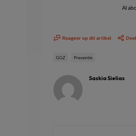
Al ab
Reageer op dit artikel
Deel
GGZ
Preventie
Saskia Sielias