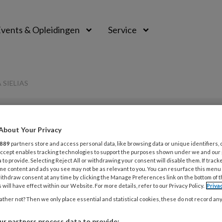
vents & Opleidingen
Service
 SIELIAS
PREMIUM
About Your Privacy
L
889
partners store and access personal data, like browsing data or unique identifiers, 
Opslaan
Reacties
Delen
0
 Accept enables tracking technologies to support the purposes shown under we and our
 to provide. Selecting Reject All or withdrawing your consent will disable them. If track
me content and ads you see may not be as relevant to you. You can resurface this menu
ithdraw consent at any time by clicking the Manage Preferences link on the bottom of 
consulten, Saskia
5 
 will have effect within our Website. For more details, refer to our Privacy Policy.
Priva
N
ther not? Then we only place essential and statistical cookies, these do not record an
r partners process data to provide: