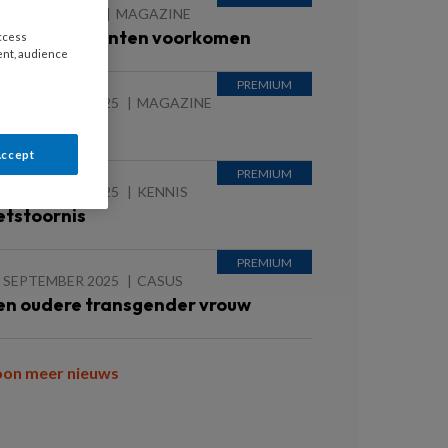
 JANUARI 2026
MAGAZINE
elp valincidenten voorkomen
access
ent, audience
 SEPTEMBER 2025
MAGAZINE
ieuws
Accept
 SEPTEMBER 2025
KENNIS
etstoornis
 SEPTEMBER 2025
CASUS
en oudere transgender vrouw
oon meer nieuws