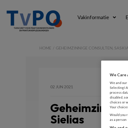
Vakinformatie
E
TvPO
HOME
GEHEIMZINNIGE CONSULTEN, SASKIA
We Care 
We and our
02 JUN 2021
Selecting I
process data
disabled, so
choices or w
Geheimzinnige 
Your choices
Sielias
Would you ra
as a person
We and ou