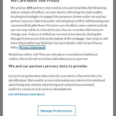
We Care About Your Privacy
Je werkt in de praktijk waarvan je
We and our
889
partners store and access personal data, like browsing
mede-eigenaar bent?
'Ik ben poh,
data or unique identifiers, on your device. Selecting I Accept enables
praktijkmanager en samen met mijn
tracking technologies to support the purposes shown under we and our
partners process data to provide. Selecting Reject All or withdrawing your
man, die huisarts is, eigenaar van
consent will disable them. If trackers are disabled, some content and ads
you see may not be as relevant to you. You can resurface this menu to
Huisartsenpraktijk Van Santen in
change your choices or withdraw consent at any time by clicking the
Manage Preferences link on the bottom of the webpage. Your choices will
Capelle aan den IJssel. Ik werk 32 uur
have effect within our Website. For more details, refer to our Privacy
per week in de praktijk.'
Policy.
Privacy Statement
Would you rather not? Then we only place essential and statistical
cookies, these do not record any data about you as a person
We and our partners process data to provide:
Use precise geolocation data. Actively scan device characteristics for
identification. Store and/or access information on a device. Personalised
PREMIUM
advertising and content, advertising and content measurement,
audience research and services development.
List of Partners (vendors)
Manage Preferences
Bekijk de mogelijkheden