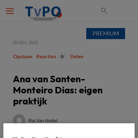
PREMIUM
03 DEC 2022
Opslaan
Reacties
Delen
0
Ana van Santen-
Monteiro Dias: eigen
praktijk
Ria Van Andel