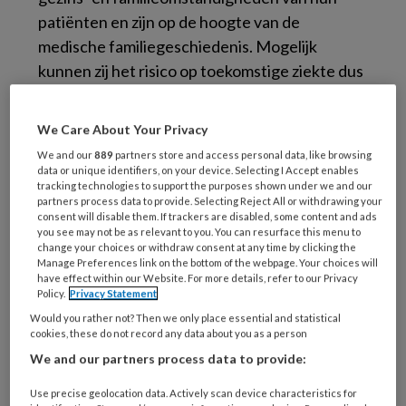
patiënten en zijn op de hoogte van de
medische familiegeschiedenis. Mogelijk
kunnen zij het risico op toekomstige ziekte dus
ook beter voorspellen. Dat maakt de
huisartsenpraktijk de meest geschikte plek
We Care About Your Privacy
voor op het individu toegesneden preventie.
We and our
889
partners store and access personal data, like browsing
Epidemiologisch onderzoek maakte immers
data or unique identifiers, on your device. Selecting I Accept enables
tracking technologies to support the purposes shown under we and our
duidelijk dat er een familiaire clustering van
partners process data to provide. Selecting Reject All or withdrawing your
genetische en omgevingsfactoren bestaat die
consent will disable them. If trackers are disabled, some content and ads
you see may not be as relevant to you. You can resurface this menu to
samenhangt met de kans op veel, vaak
change your choices or withdraw consent at any time by clicking the
voorkomend chronische aandoeningen. Het
Manage Preferences link on the bottom of the webpage. Your choices will
have effect within our Website. For more details, refer to our Privacy
gaat dan om verschillende kankers, hart- en
Policy.
Privacy Statement
vaatziekten, diabetes en psychiatrische
Would you rather not? Then we only place essential and statistical
cookies, these do not record any data about you as a person
aandoeningen. Het
National Institute of
We and our partners process data to provide:
Health
wijdde er een conferentie en een
systematische review aan te wijden.
Use precise geolocation data. Actively scan device characteristics for