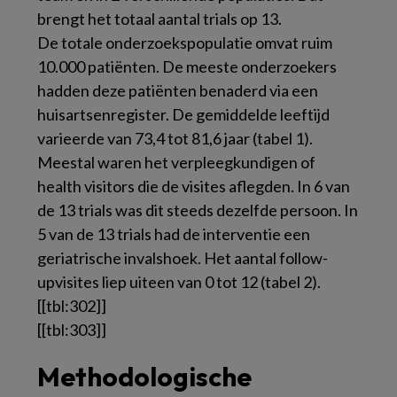
brengt het totaal aantal trials op 13.
De totale onderzoekspopulatie omvat ruim
10.000 patiënten. De meeste onderzoekers
hadden deze patiënten benaderd via een
huisartsenregister. De gemiddelde leeftijd
varieerde van 73,4 tot 81,6 jaar (t
abel 1
).
Meestal waren het verpleegkundigen of
health visitors
die de visites aflegden. In 6 van
de 13 trials was dit steeds dezelfde persoon. In
5 van de 13 trials had de interventie een
geriatrische invalshoek. Het aantal follow-
upvisites liep uiteen van 0 tot 12 (
tabel 2
).
[[tbl:302]]
[[tbl:303]]
Methodologische