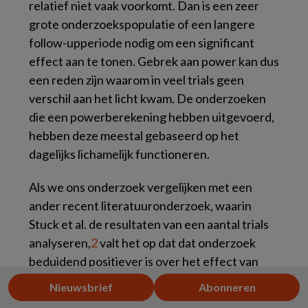
relatief niet vaak voorkomt. Dan is een zeer
grote onderzoekspopulatie of een langere
follow-upperiode nodig om een significant
effect aan te tonen. Gebrek aan power kan dus
een reden zijn waarom in veel trials geen
verschil aan het licht kwam. De onderzoeken
die een powerberekening hebben uitgevoerd,
hebben deze meestal gebaseerd op het
dagelijks lichamelijk functioneren.
Als we ons onderzoek vergelijken met een
ander recent literatuuronderzoek, waarin
Stuck et al. de resultaten van een aantal trials
analyseren,
2
valt het op dat dat onderzoek
beduidend positiever is over het effect van
preventieve huisbezoeken bij ouderen, zowel
Nieuwsbrief
Abonneren
op het dagelijks lichamelijk functioneren als op