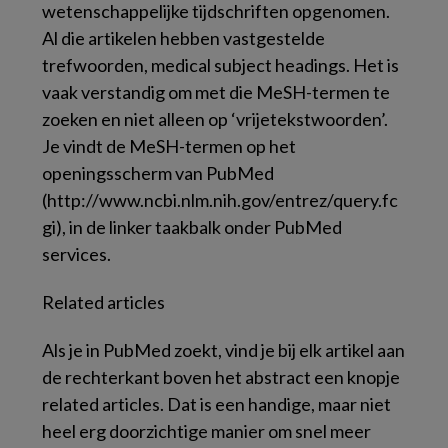
wetenschappelijke tijdschriften opgenomen.
Al die artikelen hebben vastgestelde
trefwoorden,
medical subject headings
. Het is
vaak verstandig om met die MeSH-termen te
zoeken en niet alleen op ‘vrijetekstwoorden’.
Je vindt de MeSH-termen op het
openingsscherm van PubMed
(http://www.ncbi.nlm.nih.gov/entrez/query.fc
gi), in de linker taakbalk onder
PubMed
services.
Related articles
Als je in PubMed zoekt, vind je bij elk artikel aan
de rechterkant boven het abstract een knopje
related articles
. Dat is een handige, maar niet
heel erg doorzichtige manier om snel meer