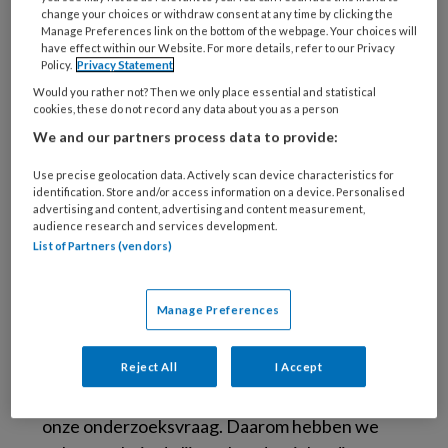
naar andere systematische
change your choices or withdraw consent at any time by clicking the
literatuuronderzoeken. In de literatuurlijsten
Manage Preferences link on the bottom of the webpage. Your choices will
have effect within our Website. For more details, refer to our Privacy
van de gevonden onderzoeken zochten we
Policy.
Privacy Statement
opnieuw naar RCT’s. We stelden de volgende
Would you rather not? Then we only place essential and statistical
eisen aan de artikelen die we uiteindelijk
cookies, these do not record any data about you as a person
zouden beoordelen:
We and our partners process data to provide:
Use precise geolocation data. Actively scan device characteristics for
het moest gaan om een RCT of een klinisch
identification. Store and/or access information on a device. Personalised
advertising and content, advertising and content measurement,
onderzoek;
audience research and services development.
het moest gepubliceerd zijn na 1 januari
List of Partners (vendors)
1980;
het artikel moest geschreven zijn in de
Manage Preferences
Nederlandse of Engelse taal.
Reject All
I Accept
Eén van de gevonden artikelen, dat van Hébert
et al.,
4
sloot inhoudelijk bijna perfect aan op
onze onderzoeksvraag. Daarom hebben we