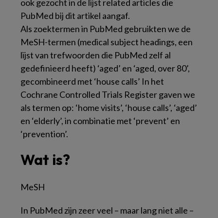
ook gezocht in de lijst
related articles
die
PubMed bij dit artikel aangaf.
Als zoektermen in PubMed gebruikten we de
MeSH-termen (
medical subject headings
, een
lijst van trefwoorden die PubMed zelf al
gedefinieerd heeft) ‘aged’ en ‘aged, over 80’,
gecombineerd met ‘house calls’ In het
Cochrane Controlled Trials Register gaven we
als termen op: ‘home visits’, ‘house calls’, ‘aged’
en ‘elderly’, in combinatie met ‘prevent’ en
‘prevention’.
Wat is?
MeSH
In PubMed zijn zeer veel – maar lang niet alle –