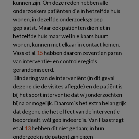
kunnen zijn. Om deze reden hebben alle
onderzoekers patiënten die in hetzelfde huis
wonen, in dezelfde onderzoeksgroep
geplaatst. Maar ook patiënten die niet in
hetzelfde huis maar wel in elkaars buurt
wonen, kunnen met elkaar in contact komen.
Vass et al.
15
hebben daarom zeventien paren
van interventie- en controleregio’s
gerandomiseerd.
Blindering van de interveniënt (in dit geval
degene die de visites aflegde) en de patiënt is
bij het soort interventie dat wij onderzochten
bijna onmogelijk. Daarom is het extra belangrijk
dat degene die het effect van de interventie
beoordeelt, wél geblindeerd is. Van Haastregt
et al.
13
hebben dit niet gedaan; in hun
onderzoek is de patiënt zijn eigen