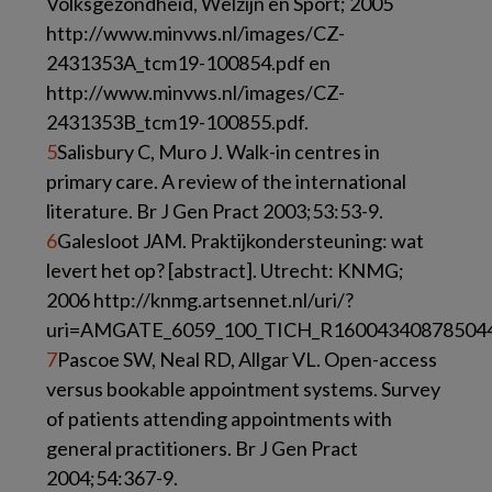
Volksgezondheid, Welzijn en Sport; 2005
http://www.minvws.nl/images/CZ-
2431353A_tcm19-100854.pdf en
http://www.minvws.nl/images/CZ-
2431353B_tcm19-100855.pdf.
5
Salisbury C, Muro J. Walk-in centres in
primary care. A review of the international
literature. Br J Gen Pract 2003;53:53-9.
6
Galesloot JAM. Praktijkondersteuning: wat
levert het op? [abstract]. Utrecht: KNMG;
2006 http://knmg.artsennet.nl/uri/?
uri=AMGATE_6059_100_TICH_R160043408785044
7
Pascoe SW, Neal RD, Allgar VL. Open-access
versus bookable appointment systems. Survey
of patients attending appointments with
general practitioners. Br J Gen Pract
2004;54:367-9.