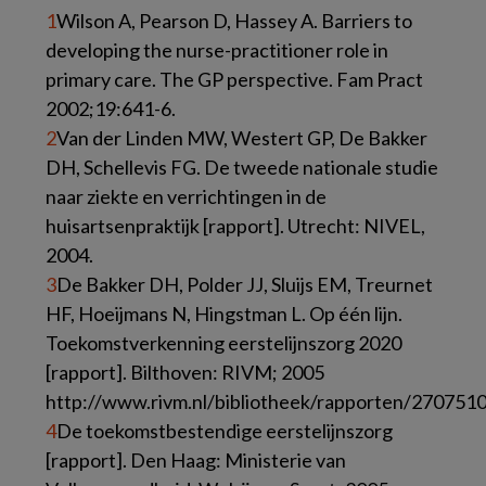
1
Wilson A, Pearson D, Hassey A. Barriers to
developing the nurse-practitioner role in
primary care. The GP perspective. Fam Pract
2002;19:641-6.
2
Van der Linden MW, Westert GP, De Bakker
DH, Schellevis FG. De tweede nationale studie
naar ziekte en verrichtingen in de
huisartsenpraktijk [rapport]. Utrecht: NIVEL,
2004.
3
De Bakker DH, Polder JJ, Sluijs EM, Treurnet
HF, Hoeijmans N, Hingstman L. Op één lijn.
Toekomstverkenning eerstelijnszorg 2020
[rapport]. Bilthoven: RIVM; 2005
http://www.rivm.nl/bibliotheek/rapporten/2707510
4
De toekomstbestendige eerstelijnszorg
[rapport]. Den Haag: Ministerie van