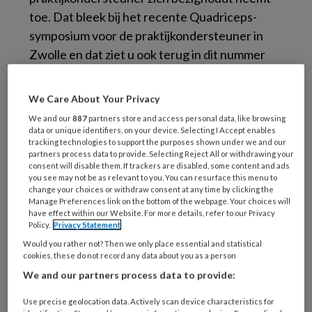
toe. Dat bleek bij het recente Quadriceps-
symposium voor de praktijkondersteuner in
Zwolle en dat ziet u ook terug in dit nummer
van TPO.
Leefstijlonderwerpen, diabetes mellitus en
We Care About Your Privacy
astma/COPD vragen van de
We and our
887
partners store and access personal data, like browsing
praktijkondersteuner inhoudelijke kennis, maar
data or unique identifiers, on your device. Selecting I Accept enables
tracking technologies to support the purposes shown under we and our
even belangrijk is de samenwerking met
partners process data to provide. Selecting Reject All or withdrawing your
andere disciplines. Rondom de patiënt met
consent will disable them. If trackers are disabled, some content and ads
you see may not be as relevant to you. You can resurface this menu to
diabetes zijn verschillende paramedici
change your choices or withdraw consent at any time by clicking the
Manage Preferences link on the bottom of the webpage. Your choices will
betrokken, zoals de diëtist, pedicure of
have effect within our Website. For more details, refer to our Privacy
podotherapeut en bewegingstherapeuten ter
Policy.
Privacy Statement
mobilisering. Bij patiënten met COPD is
Would you rather not? Then we only place essential and statistical
cookies, these do not record any data about you as a person
bijvoorbeeld logopedie belangrijk voor de
We and our partners process data to provide:
stemvorming en oefentherapie voor
verbetering van ademtechniek en
Use precise geolocation data. Actively scan device characteristics for