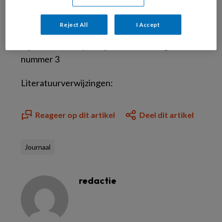
fabrikanten en zorgverzekeraars. (SU)
Reject All
I Accept
Bladnaam:
Tijdschrift voor praktijkondersteuning 2007,
nummer 3
Literatuurverwijzingen:
Reageer op dit artikel
Deel dit artikel
Journaal
redactie