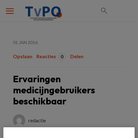
01 JAN 2016
Opslaan
Reacties
Delen
0
Ervaringen
medicijngebruikers
beschikbaar
redactie