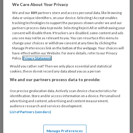
Medicijngebruikers kunnen nu hun ervaringen
We Care About Your Privacy
delen op de website
We and our
889
partners store and access personal data, like browsing
www.meldpuntmedicijnen.nl. Deze site is een
data or unique identifiers, on your device. Selecting I Accept enables
tracking technologies to support the purposes shown under we and our
initiatief van het onafhankelijke DGV,
partners process data to provide. Selecting Reject All or withdrawing your
Nederlands instituut voor verantwoord
consent will disable them. If trackers are disabled, some content and ads
you see may not be as relevant to you. You can resurface this menu to
medicijngebruik, en een nieuw onderdeel van
change your choices or withdraw consent at any time by clicking the
Manage Preferences link on the bottom of the webpage. Your choices will
het Meldpunt Medicijnen dat sinds 2004
have effect within our Website. For more details, refer to our Privacy
bestaat. Gebruikers kunnen zoeken op
Policy.
Privacy Statement
ervaringen over de werkzaamheid (zowel
Would you rather not? Then we only place essential and statistical
cookies, these do not record any data about you as a person
positief als negatief), bijwerkingen,
We and our partners process data to provide:
verpakkingen en andere praktische aspecten
zoals vergoeding van een bepaald medicijn.
Use precise geolocation data. Actively scan device characteristics for
identification. Store and/or access information on a device. Personalised
De site vult met name het hiaat van de
advertising and content, advertising and content measurement,
ervaringen van patiënten met medicijnen;
audience research and services development.
List of Partners (vendors)
belangrijke informatie die het Meldpunt
Medicijnen beschikbaar wil stellen aan
medicijngebruikers, zorgverleners,
Manage Preferences