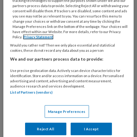
tracking technologies to support the purposes shown under we and our
partners process data to provide. Selecting Reject All or withdrawing your
werd onderzocht tussen bloeddrukverschil en
consent will disable them. If trackers are disabled, some content and ads
subclaviastenose, vaataandoeningen (buiten
you see may not be as relevant to you. You can resurface this menu to
change your choices or withdraw consent at any time by clicking the
het hart), CVA’s of cardiovasculaire
Manage Preferences link on the bottom of the webpage. Your choices will
aandoeningen bij patiënten ouder dan 18 jaar.
have effect within our Website. For more details, refer to our Privacy
Policy.
Privacy Statement
Het ging om artikelen waarin het
Would you rather not? Then we only place essential and statistical
bloeddrukverschil ≥10 mmHg of ≥ 15 mmHg
cookies, these do not record any data about you as a person
betrof.
We and our partners process data to provide:
Voor de meta-analyses werd onder meer
Use precise geolocation data. Actively scan device characteristics for
gebruik gemaakt van het relatieve risico (RR).
identification. Store and/or access information on a device. Personalised
RR kun je gebruiken om het voorkomen van
advertising and content, advertising and content measurement,
audience research and services development.
een ziekte of aandoening uit te drukken voor
List of Partners (vendors)
twee groepen die alleen verschillen voor de
bestudeerde factor.
Manage Preferences
Resultaten Een links-rechtsverschil van > 10
mmHg kon op de een of andere manier in
Reject All
I Accept
verband gebracht worden met een