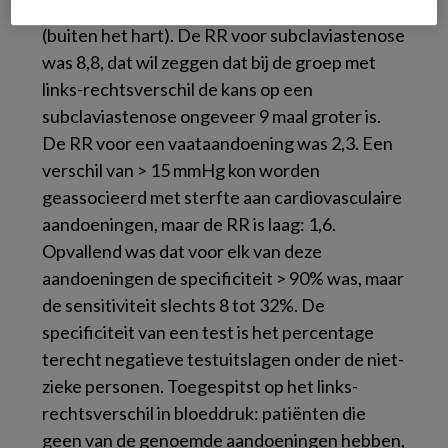
subclaviastenose en met vaataandoeningen
(buiten het hart). De RR voor subclaviastenose
was 8,8, dat wil zeggen dat bij de groep met
links-rechtsverschil de kans op een
subclaviastenose ongeveer 9 maal groter is.
De RR voor een vaataandoening was 2,3. Een
verschil van > 15 mmHg kon worden
geassocieerd met sterfte aan cardiovasculaire
aandoeningen, maar de RR is laag: 1,6.
Opvallend was dat voor elk van deze
aandoeningen de specificiteit > 90% was, maar
de sensitiviteit slechts 8 tot 32%. De
specificiteit van een test is het percentage
terecht negatieve testuitslagen onder de niet-
zieke personen. Toegespitst op het links-
rechtsverschil in bloeddruk: patiënten die
geen van de genoemde aandoeningen hebben,