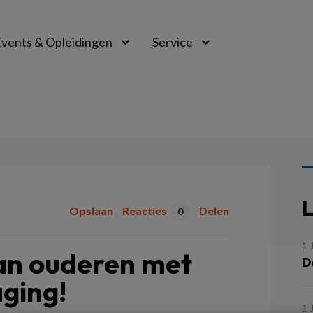
vents & Opleidingen
Service
L
Opslaan
Reacties
Delen
0
1 
an ouderen met
D
ging!
1 