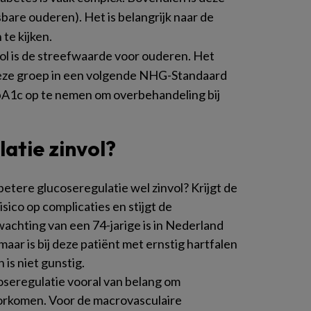
sbare ouderen). Het is belangrijk naar de
 te kijken.
 is de streefwaarde voor ouderen. Het
deze groep in een volgende NHG-Standaard
A1c op te nemen om overbehandeling bij
atie zinvol?
betere glucoseregulatie wel zinvol? Krijgt de
isico op complicaties en stijgt de
chting van een 74-jarige is in Nederland
 maar is bij deze patiënt met ernstig hartfalen
is niet gunstig.
oseregulatie vooral van belang om
oorkomen. Voor de macrovasculaire