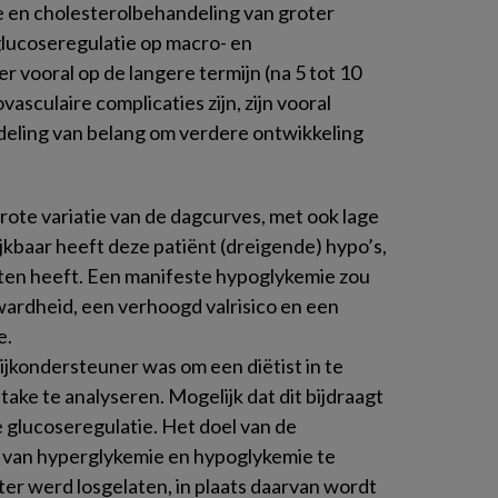
e en cholesterolbehandeling van groter
glucoseregulatie op macro- en
r vooral op de langere termijn (na 5 tot 10
vasculaire complicaties zijn, zijn vooral
deling van belang om verdere ontwikkeling
rote variatie van de dagcurves, met ook lage
jkbaar heeft deze patiënt (dreigende) hypo’s,
hten heeft. Een manifeste hypoglykemie zou
wardheid, een verhoogd valrisico en een
e.
ijkondersteuner was om een diëtist in te
ake te analyseren. Mogelijk dat dit bijdraagt
e glucoseregulatie. Het doel van de
 van hyperglykemie en hypoglykemie te
r werd losgelaten, in plaats daarvan wordt