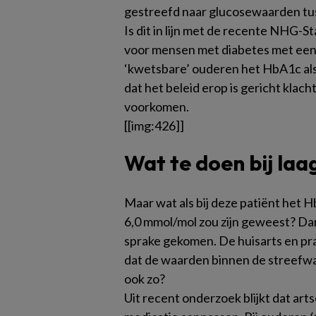
gestreefd naar glucosewaarden tus
Is dit in lijn met de recente NHG-S
voor mensen met diabetes met een
‘kwetsbare’ ouderen het HbA1c al
dat het beleid erop is gericht klac
voorkomen.
[[img:426]]
Wat te doen bij la
Maar wat als bij deze patiënt het
6,0 mmol/mol zou zijn geweest? Dan
sprake gekomen. De huisarts en p
dat de waarden binnen de streefwaar
ook zo?
Uit recent onderzoek blijkt dat art