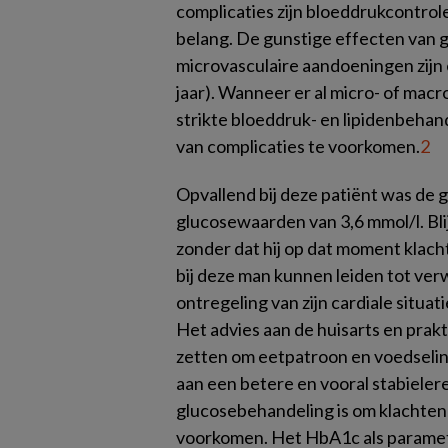
complicaties zijn bloeddrukcontrol
belang. De gunstige effecten van 
microvasculaire aandoeningen zijn e
jaar). Wanneer er al micro- of macro
strikte bloeddruk- en lipidenbehan
van complicaties te voorkomen.
2
Opvallend bij deze patiënt was de g
glucosewaarden van 3,6 mmol/l. Bli
zonder dat hij op dat moment klac
bij deze man kunnen leiden tot ver
ontregeling van zijn cardiale situati
Het advies aan de huisarts en prakt
zetten om eetpatroon en voedselint
aan een betere en vooral stabieler
glucosebehandeling is om klachten
voorkomen. Het HbA1c als paramete