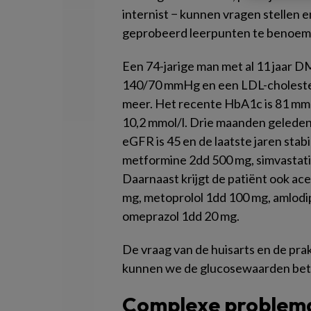
internist − kunnen vragen stellen 
geprobeerd leerpunten te benoem
Een 74-jarige man met al 11 jaar D
140/70 mmHg en een LDL-cholestero
meer. Het recente HbA1c is 81 mm
10,2 mmol/l. Drie maanden geleden 
eGFR is 45 en de laatste jaren stabi
metformine 2dd 500 mg, simvastatin
Daarnaast krijgt de patiënt ook ac
mg, metoprolol 1dd 100 mg, amlodi
omeprazol 1dd 20 mg.
De vraag van de huisarts en de pra
kunnen we de glucosewaarden bet
Complexe problem