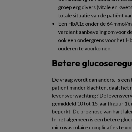
groep erg divers (vitale en kwet
totale situatie van de patiënt van
Een HbA1c onder de 64 mmol/mol
verdient aanbeveling om voor 
ook een ondergrens voor het Hb
ouderen te voorkomen.
Betere glucoseregul
De vraag wordt dan anders. Is een 
patiënt minder klachten, daalt het r
levensverwachting? De levensverwa
gemiddeld 10 tot 15 jaar (
figuur 1
),
beperkt. De prognose van hartfalen 
In het algemeen is een betere gluc
microvasculaire complicaties te v