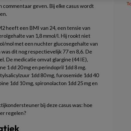
T
en commentaar geven. Bij elke casus wordt
en.
M2 heeft een BMI van 24, een tensie van
lgehalte van 1,8 mmol/l. Hij rookt niet
ol/mol met een nuchter glucosegehalte van
was dit nog respectievelijk 77 en 8,6. De
el. De medicatie omvat glargine (44 IE),
e 1 dd 20 mg en perindopril 1dd 8 mg.
etylsalicylzuur 1dd 80 mg, furosemide 1dd 40
pine 1dd 10 mg, spironolacton 1dd 25 mg en
ktijkondersteuner bij deze casus was: hoe
er regelen?
atiek