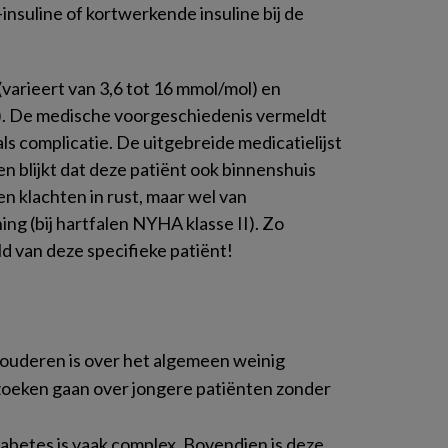
insuline of kortwerkende insuline bij de
varieert van 3,6 tot 16 mmol/mol) en
e). De medische voorgeschiedenis vermeldt
als complicatie. De uitgebreide medicatielijst
gen blijkt dat deze patiënt ook binnenshuis
en klachten in rust, maar wel van
ng (bij hartfalen NYHA klasse II). Zo
d van deze specifieke patiënt!
 ouderen is over het algemeen weinig
eken gaan over jongere patiënten zonder
abetes is vaak complex. Bovendien is deze