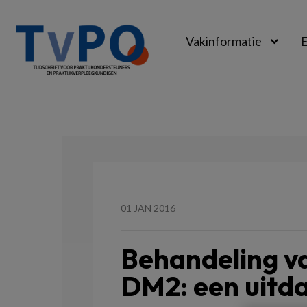
Vakinformatie
E
TvPO
01 JAN 2016
Behandeling v
DM2: een uitda