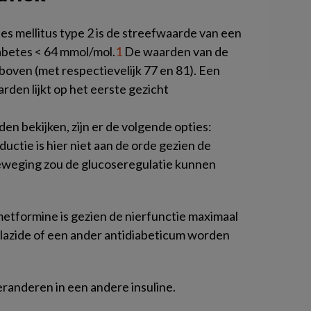
 mellitus type 2 is de streefwaarde van een
abetes < 64 mmol/mol.
1
De waarden van de
 boven (met respectievelijk 77 en 81). Een
rden lijkt op het eerste gezicht
en bekijken, zijn er de volgende opties:
ductie is hier niet aan de orde gezien de
eweging zou de glucoseregulatie kunnen
metformine is gezien de nierfunctie maximaal
clazide of een ander antidiabeticum worden
eranderen in een andere insuline.