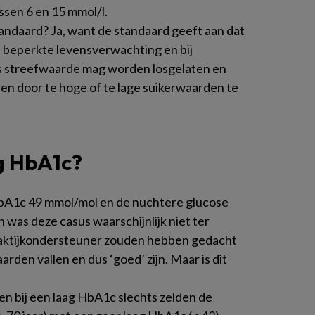
sen 6 en 15 mmol/l.
tandaard? Ja, want de standaard geeft aan dat
 beperkte levensverwachting en bij
s streefwaarde mag worden losgelaten en
hten door te hoge of te lage suikerwaarden te
ag HbA1c?
 HbA1c 49 mmol/mol en de nuchtere glucose
 was deze casus waarschijnlijk niet ter
raktijkondersteuner zouden hebben gedacht
den vallen en dus ‘goed’ zijn. Maar is dit
sen bij een laag HbA1c slechts zelden de