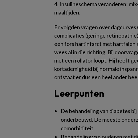
4. Insulineschema veranderen: mix-
maaltijden.
Er volgden vragen over dagcurves (
complicaties (geringe retinopathi
een fors hartinfarct met hartfalen 
wees al in die richting. Bij doorvra
met een rollator loopt. Hij heeft ge
kortademigheid bij normale inspanni
ontstaat er dus een heel ander beel
Leerpunten
De behandeling van diabetes bij
onderbouwd. De meeste onderzo
comorbiditeit.
Behandeling van ouderen met di