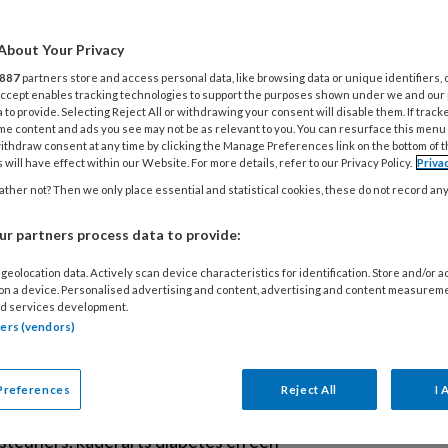
H
d
About Your Privacy
887
partners store and access personal data, like browsing data or unique identifiers, 
 Accept enables tracking technologies to support the purposes shown under we and our
1 
 to provide. Selecting Reject All or withdrawing your consent will disable them. If track
D
me content and ads you see may not be as relevant to you. You can resurface this menu
andeling van oudere patiënten met een te
ithdraw consent at any time by clicking the Manage Preferences link on the bottom of 
v
 will have effect within our Website. For more details, refer to our Privacy Policy.
Priva
g van patiënten met DM2 die ouder zijn dan
ther not? Then we only place essential and statistical cookies, these do not record an
 problematiek. Daarbij gaat het niet alleen
 om een inschatting van de totale situatie
1 
r partners process data to provide:
N
llustreert dat.
p
geolocation data. Actively scan device characteristics for identification. Store and/or 
 on a device. Personalised advertising and content, advertising and content measurem
d services development.
tners (vendors)
1 
ansmuraal overleg diabetes in de regio Breda.
C
n praktijkondersteuners de gelegenheid om
a
Preferences
Reject All
I 
engen. De overige deelnemers aan het
rsteuners, kaderarts diabetes en een