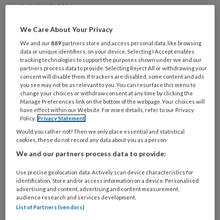
1 JANUARI 2016
Hypertensie: het
We Care About Your Privacy
opsporen en de
diagnostiek
We and our
889
partners store and access personal data, like browsing
data or unique identifiers, on your device. Selecting I Accept enables
tracking technologies to support the purposes shown under we and our
partners process data to provide. Selecting Reject All or withdrawing your
consent will disable them. If trackers are disabled, some content and ads
you see may not be as relevant to you. You can resurface this menu to
change your choices or withdraw consent at any time by clicking the
Manage Preferences link on the bottom of the webpage. Your choices will
have effect within our Website. For more details, refer to our Privacy
1 JANUARI 2016
Policy.
Privacy Statement
De medicamenteuze
Would you rather not? Then we only place essential and statistical
cookies, these do not record any data about you as a person
behandeling van
hypertensie
We and our partners process data to provide:
Use precise geolocation data. Actively scan device characteristics for
identification. Store and/or access information on a device. Personalised
advertising and content, advertising and content measurement,
audience research and services development.
List of Partners (vendors)