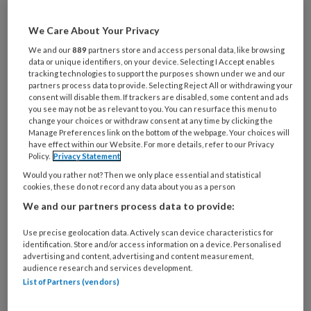
bedenken ze samen op basis van de
multidisciplinaire richtlijn
Cardiovasculair
We Care About Your Privacy
risicomanagement
hoe men de beste zorg kan
We and our
889
partners store and access personal data, like browsing
data or unique identifiers, on your device. Selecting I Accept enables
leveren. Om te beginnen hebben ze een
tracking technologies to support the purposes shown under we and our
voorlichtingsbrochure voor patiënten
partners process data to provide. Selecting Reject All or withdrawing your
consent will disable them. If trackers are disabled, some content and ads
gemaakt. Het boekje behandelt stap voor stap
you see may not be as relevant to you. You can resurface this menu to
de risicogroepen, risicotabel en de
change your choices or withdraw consent at any time by clicking the
Manage Preferences link on the bottom of the webpage. Your choices will
behandeling. Of de risicotabel (dezelfde als in
have effect within our Website. For more details, refer to our Privacy
Policy.
Privacy Statement
de NHG-Standaard) en een hele flowchart nu
Would you rather not? Then we only place essential and statistical
zo begrijpelijk zijn vraag ik me af, maar met
cookies, these do not record any data about you as a person
neutrale uitleg over risico en nut van
We and our partners process data to provide:
behandeling is het boekje ook door POH’ers te
gebruiken. In het volgende nummer van het
Use precise geolocation data. Actively scan device characteristics for
identification. Store and/or access information on a device. Personalised
TPO publiceren we een artikel over hoe je
advertising and content, advertising and content measurement,
audience research and services development.
patiënten goed kunt voorlichten over risico’s.
List of Partners (vendors)
Het patiëntenboekje is te verkrijgen bij de
Nederlandse Hartstichting. (JZ)