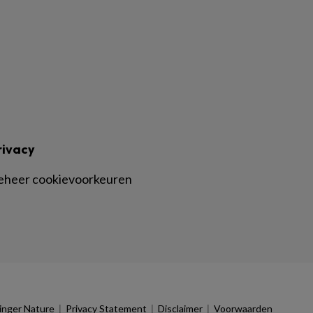
rivacy
eheer cookievoorkeuren
|
|
|
inger Nature
Privacy Statement
Disclaimer
Voorwaarden