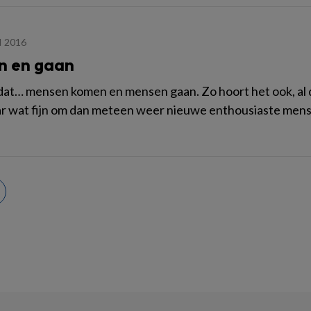
I 2016
 en gaan
dat… mensen komen en mensen gaan. Zo hoort het ook, al d
ar wat fijn om dan meteen weer nieuwe enthousiaste mense