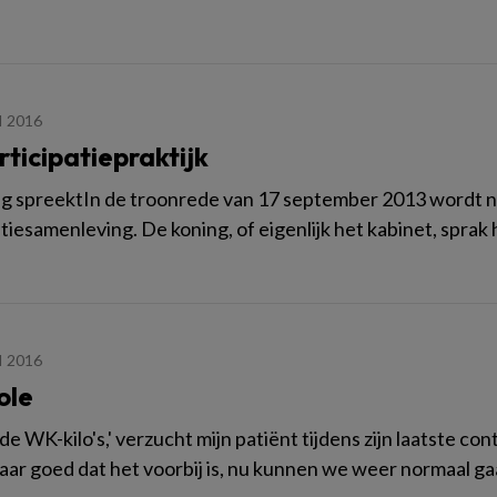
I 2016
ticipatiepraktijk
g spreektIn de troonrede van 17 september 2013 wordt n
tiesamenleving. De koning, of eigenlijk het kabinet, sprak 
I 2016
ole
 de WK-kilo's,' verzucht mijn patiënt tijdens zijn laatste cont
maar goed dat het voorbij is, nu kunnen we weer normaal gaa