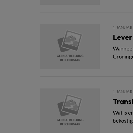
1 JANUAR
Lever 
Wanneer 
Groninge
1 JANUAR
Trans
Wat is e
bekostig