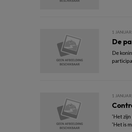
1 JANUAR
De par
De konin
participa
1 JANUAR
Contr
'Het zijn
'Het is 