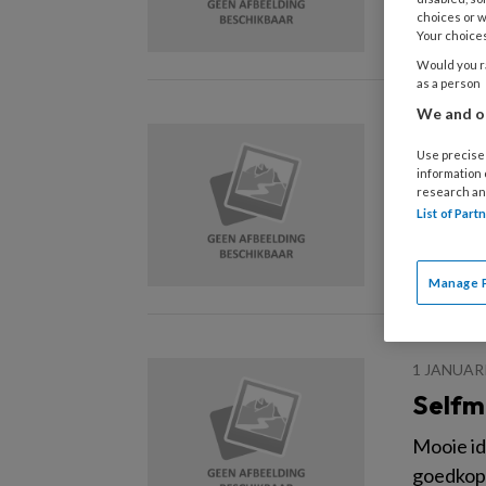
‘journaa
choices or w
Your choices
Would you ra
as a person
We and ou
1 JANUAR
Use precise 
In tra
information
research an
Kwalitei
List of Par
transiti
Manage 
1 JANUAR
Selfm
Mooie id
goedkope