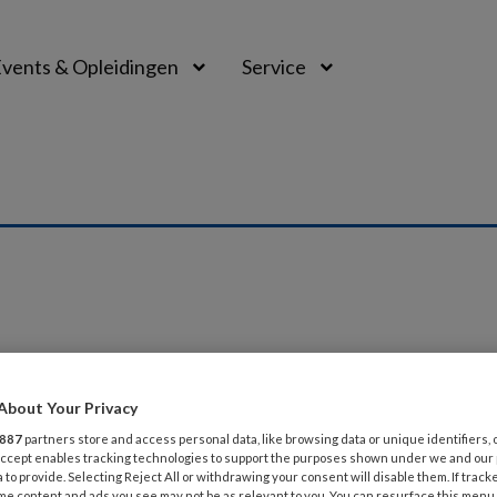
vents & Opleidingen
Service
I 2016
About Your Privacy
slast
887
partners store and access personal data, like browsing data or unique identifiers, 
 Accept enables tracking technologies to support the purposes shown under we and our
k wordt tegen het licht gehouden en waar nodig voorzien
 to provide. Selecting Reject All or withdrawing your consent will disable them. If track
me content and ads you see may not be as relevant to you. You can resurface this menu