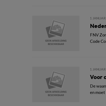
1 JANUAR
Neder
FNV Zorg
Code Com
1 JANUAR
Voor 
De waan 
en moet 