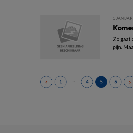
1 JANUAR
Komen
Zo gaat 
pijn. Ma
...
5
1
4
6