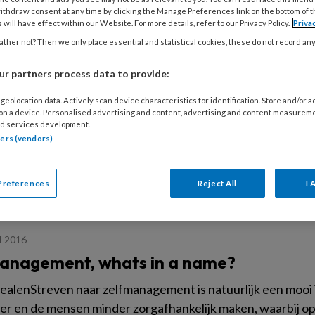
ltjes’, waar we opmerkelijk onderzoek binnen ons vakgebied 
ithdraw consent at any time by clicking the Manage Preferences link on the bottom of 
 will have effect within our Website. For more details, refer to our Privacy Policy.
Priva
ther not? Then we only place essential and statistical cookies, these do not record an
r partners process data to provide:
I 2016
geolocation data. Actively scan device characteristics for identification. Store and/or 
nsitie naar persoonsgerichte zorg
 on a device. Personalised advertising and content, advertising and content measurem
d services development.
t van levenTransities zijn er in soorten en maten. Ook pra
tners (vendors)
es door. Zo willen we nu van ziektegeoriënteerde naar per
Preferences
Reject All
I 
I 2016
anagement, whats in a name?
ealenStreven naar zelfmanagement is natuurlijk een mooi
r en de mensen minder zorgafhankelijk maken, waarbij op zi