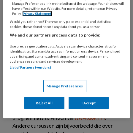
Manage Preferences link on the bottom of the webpage. Your choices will
have effect within our Website. For more details, refer to our Privacy
Voorbeelden van cursussen die de werkgroep
Policy.
Privacy Statement
organiseert zijn: hartfalen, tijdmanagement,
Would you rather not? Then we only place essential and statistical
cookies, these do not record any data about you as a person
insulinetherapie en consultvoering. Bovendien
We and our partners process data to provide:
zijn er koppelcursussen die huisartsen,
praktijkondersteuners en praktijkassistentes
Use precise geolocation data. Actively scan device characteristics for
identification. Store and/or access information on a device. Personalised
gezamenlijk kunnen volgen. Sinds een jaar
advertising and content, advertising and content measurement,
biedt DOKh cursussen aan voor de gehele
audience research and services development.
List of Partners (vendors)
eerste lijn. Op 20 januari 2010 vindt een ‘Dag
van de Eerstelijn Noord-Holland’ plaats in
Alkmaar. Eerstelijnszorgverleners uit de regio
Manage Preferences
ontmoeten elkaar hier en kunnen deelnemen
aan een uitgebreid programma van workshops
Reject All
I Accept
en plenaire sessies. Meer informatie over het
programma is te vinden via
www.dokh.nl
.
Andere cursussen zijn bijvoorbeeld die over