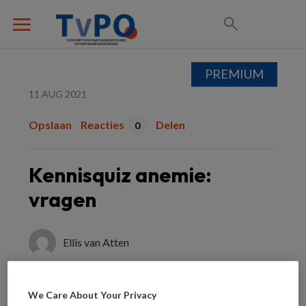
PREMIUM
11 AUG 2021
Opslaan
Reacties
Delen
0
Kennisquiz anemie:
vragen
Ellis van Atten
Test je kennis over allerlei
We Care About Your Privacy