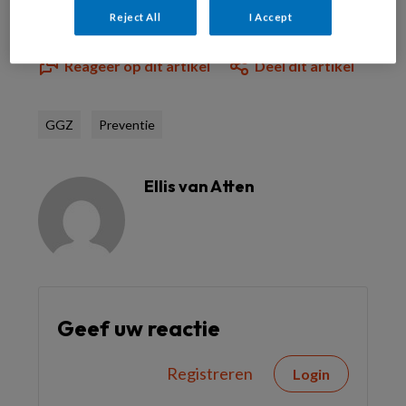
Reject All
I Accept
Reageer op dit artikel
Deel dit artikel
GGZ
Preventie
Ellis van Atten
Geef uw reactie
Registreren
Login