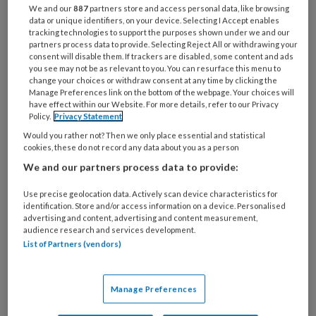
onderwerpen die met je beroep te
We and our
887
partners store and access personal data, like browsing
maken hebben. Deze quiz gaat over
data or unique identifiers, on your device. Selecting I Accept enables
tracking technologies to support the purposes shown under we and our
anemie. De vragen zijn deels
partners process data to provide. Selecting Reject All or withdrawing your
consent will disable them. If trackers are disabled, some content and ads
geformuleerd als stellingen en deels
you see may not be as relevant to you. You can resurface this menu to
change your choices or withdraw consent at any time by clicking the
als multiplechoicevragen.
Manage Preferences link on the bottom of the webpage. Your choices will
have effect within our Website. For more details, refer to our Privacy
Policy.
Privacy Statement
Test je kennis over allerlei onderwerpen
Would you rather not? Then we only place essential and statistical
cookies, these do not record any data about you as a person
We and our partners process data to provide:
PREMIUM
Use precise geolocation data. Actively scan device characteristics for
identification. Store and/or access information on a device. Personalised
advertising and content, advertising and content measurement,
audience research and services development.
List of Partners (vendors)
Bekijk de mogelijkheden
Manage Preferences
Al abonnee?
Log dan in