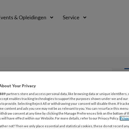
vents & Opleidingen
Service
L
About Your Privacy
Opslaan
Reacties
Delen
0
889
partners store and access personal data, like browsing data or unique identifiers, 
 Accept enables tracking technologies to support the purposes shown under we and our
1 
an spirometrie
 to provide. Selecting Reject All or withdrawing your consent will disable them. If track
V
me content and ads you see may not be as relevant to you. You can resurface this menu
ithdraw consent at any time by clicking the Manage Preferences link on the bottom of 
c
 will have effect within our Website. For more details, refer to our Privacy Policy.
Priva
ther not? Then we only place essential and statistical cookies, these do not record an