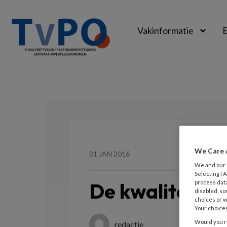
Vakinformatie
E
TvPO
We Care 
01 JAN 2016
We and our
Selecting I
De kwaliteit v
process data
disabled, so
choices or w
Your choices
Would you ra
redactie