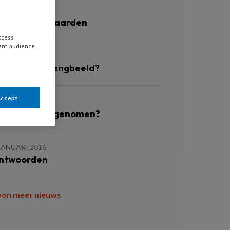
JANUARI 2016
ongfunctiewaarden
access
ent, audience
JANUARI 2016
laascasus mengbeeld?
Accept
JANUARI 2016
e medicatie genomen?
JANUARI 2016
ntwoorden
oon meer nieuws