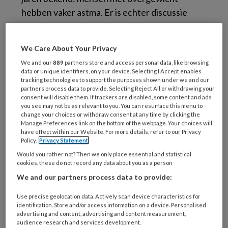
hebben vaker astma. Er is echter discussie
over de vraag of er ook sprake is van een
oorzakelijk verband en, zo ja, wat de oorzaak is
We Care About Your Privacy
en wat het gevolg. Eén onderzoek bij
We and our
889
partners store and access personal data, like browsing
volwassen vrouwen liet zien dat
data or unique identifiers, on your device. Selecting I Accept enables
gewichtstoename leidde tot een grotere kans
tracking technologies to support the purposes shown under we and our
partners process data to provide. Selecting Reject All or withdrawing your
op astma op latere leeftijd. Ook de toename
consent will disable them. If trackers are disabled, some content and ads
you see may not be as relevant to you. You can resurface this menu to
van astma bij kinderen zou wel eens
change your choices or withdraw consent at any time by clicking the
gerelateerd kunnen zijn aan de stijgende
Manage Preferences link on the bottom of the webpage. Your choices will
have effect within our Website. For more details, refer to our Privacy
prevalentie van overgewicht.
Policy.
Privacy Statement
Maar zou gewichtsreductie ook gunstige
Would you rather not? Then we only place essential and statistical
effecten hebben op de astma? Een groep
cookies, these do not record any data about you as a person
Amerikaanse onderzoekers zetten in een
We and our partners process data to provide:
systematisch literatuuronderzoek al het
Use precise geolocation data. Actively scan device characteristics for
onderzoek op een rijtje, waarbij naar
identification. Store and/or access information on a device. Personalised
advertising and content, advertising and content measurement,
gewichtsafname werd gekeken en astma één
audience research and services development.