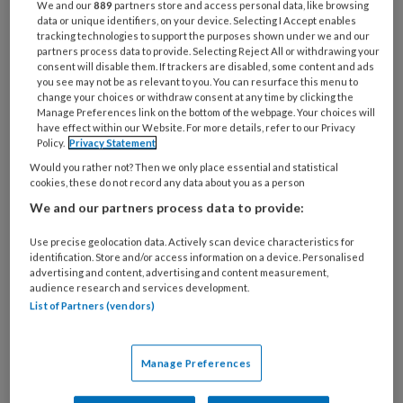
We and our
889
partners store and access personal data, like browsing
juweeltjes van een geweldige observator. Vind
data or unique identifiers, on your device. Selecting I Accept enables
je dat ook? Smaakt het naar meer? Op zijn
tracking technologies to support the purposes shown under we and our
partners process data to provide. Selecting Reject All or withdrawing your
website kun je vele medische columns vinden
consent will disable them. If trackers are disabled, some content and ads
you see may not be as relevant to you. You can resurface this menu to
onder: ‘dokteren’. En als je toch aan het lezen
change your choices or withdraw consent at any time by clicking the
bent: vergeet de brieven aan baby’s niet!
Manage Preferences link on the bottom of the webpage. Your choices will
have effect within our Website. For more details, refer to our Privacy
Sommige baby’s schrijven zelfs terug. Nico
Policy.
Privacy Statement
maakt de wereld vrolijker.
Would you rather not? Then we only place essential and statistical
cookies, these do not record any data about you as a person
Gré van Gelderen
We and our partners process data to provide:
Bladnaam:
Use precise geolocation data. Actively scan device characteristics for
identification. Store and/or access information on a device. Personalised
Tijdschrift voor praktijkondersteuning 2010,
advertising and content, advertising and content measurement,
audience research and services development.
nummer 3
List of Partners (vendors)
Literatuurverwijzingen:
Manage Preferences
Reageer op dit artikel
Deel dit artikel