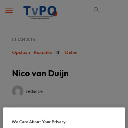
01 JAN 2016
Opslaan
Reacties
Delen
0
Nico van Duijn
redactie
Soms vind je in ons tijdschrift een column of
intermezzo van Nico van Duijn, huisarts en
We Care About Your Privacy
hoofdpijnarts in Almere. Ik vind het vaak kleine