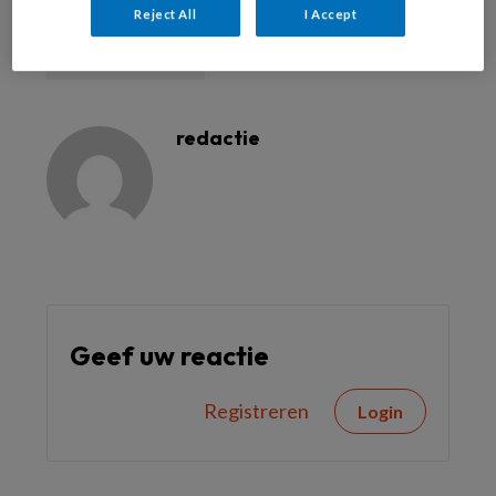
Reject All
I Accept
Lezen/kijken/zoeken
redactie
Geef uw reactie
Registreren
Login