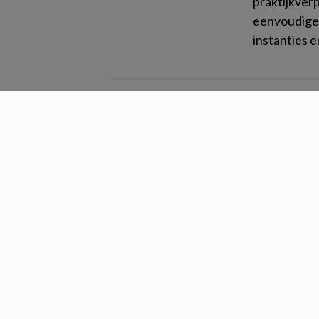
praktijkver
eenvoudige 
instanties en
De An
Test je ken
maken hebbe
Parkinson.
Sophie
market
‘Na mijn stu