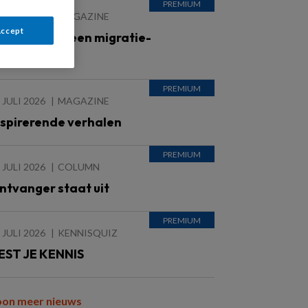
 JULI 2026
MAGAZINE
Accept
rouwen met een migratie-
chtergrond
 JULI 2026
MAGAZINE
nspirerende verhalen
 JULI 2026
COLUMN
ntvanger staat uit
 JULI 2026
KENNISQUIZ
EST JE KENNIS
oon meer nieuws