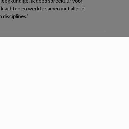
pleegkundige. Ik deed spreekuur voor
klachten en werkte samen met allerlei
 disciplines.'
twoorden
nis over onderwerpen die met je beroep te
n. Deze quiz gaat over de ziekte van
 El Boushy: Van
eer tot zorgverlener
die marketing aan de Vrije Universiteit