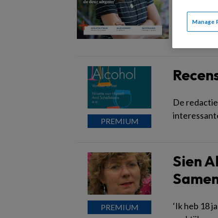
een sch
Manage 
Recens
De redactie
interessant
Sien A
Samen 
‘Ik heb 18 j