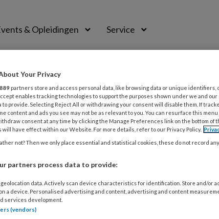
vents & Opleidingen
Service
About Your Privacy
889
partners store and access personal data, like browsing data or unique identifiers, 
 Accept enables tracking technologies to support the purposes shown under we and our
 to provide. Selecting Reject All or withdrawing your consent will disable them. If track
me content and ads you see may not be as relevant to you. You can resurface this menu
ithdraw consent at any time by clicking the Manage Preferences link on the bottom of 
 will have effect within our Website. For more details, refer to our Privacy Policy.
Priva
nummer weer een diversiteit aan artikelen, o.a.
L
ther not? Then we only place essential and statistical cookies, these do not record an
urzame inzetbaarheid, Parkinson, de
r partners process data to provide:
aste mantelzorger en uitdroging bij ouderen.
interview neemt poh-financieel Jos Pizzuto je
31
geolocation data. Actively scan device characteristics for identification. Store and/or 
 on a device. Personalised advertising and content, advertising and content measurem
r de financiële problematiek in de
D
d services development.
amer en hoe je als praktijkondersteuner hierin
tners (vendors)