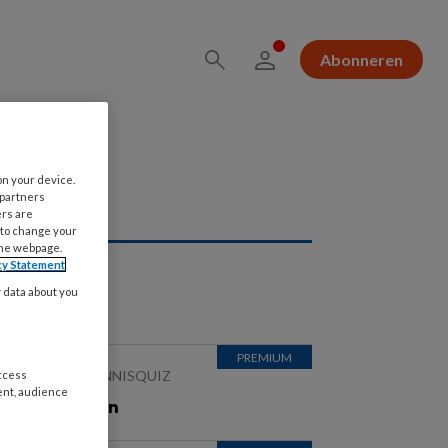
Abonneren
on your device.
 partners
ers are
 to change your
the webpage.
cy Statement
ees ook
y data about you
 JULI 2026
KENNISQUIZ
access
ent, audience
e antwoorden