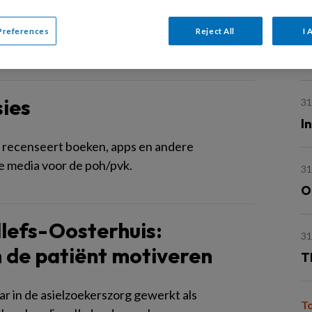
akel kan zijn.
31
Preferences
Reject All
I 
V
a
ies
31
I
 recenseert boeken, apps en andere
e media voor de poh/pvk.
31
O
llefs-Oosterhuis:
31
de patiënt motiveren
T
aar in de asielzoekerszorg gewerkt als
T