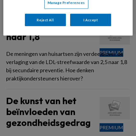
mensen last van hebben.
Manage Preferences
Reject All
I Accept
Discussie rond LDL
naar 1,8
De meningen van huisartsen zijn verdeeld over de
verlaging van de LDL-streefwaarde van 2,5 naar 1,8
bij secundaire preventie. Hoe denken
praktijkondersteuners hierover?
De kunst van het
beïnvloeden van
gezondheidsgedrag