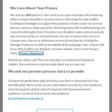
Journaal
We Care About Your Privacy
We and our
889
partners store and access personal data, like browsing
Journaal Journaals zijn korte
data or unique identifiers, on your device. Selecting I Accept enables
berichten over onderzoeken of andere actuele
tracking technologies to support the purposes shown under we and our
partners process data to provide. Selecting Reject All or withdrawing your
zaken die interessant zijn voor
consent will disable them. If trackers are disabled, some content and ads
you see may not be as relevant to you. You can resurface this menu to
praktijkverpleegkundigen/-ondersteuners.
change your choices or withdraw consent at any time by clicking the
Manage Preferences link on the bottom of the webpage. Your choices will
have effect within our Website. For more details, refer to our Privacy
Policy.
Privacy Statement
Would you rather not? Then we only place essential and statistical
cookies, these do not record any data about you as a person
We and our partners process data to provide:
Obstipatiespreekuur in de
Use precise geolocation data. Actively scan device characteristics for
verstandelijk
identification. Store and/or access information on a device. Personalised
advertising and content, advertising and content measurement,
gehandicaptenzorg
audience research and services development.
List of Partners (vendors)
Obstipatie is een hinderlijk probleem waar veel