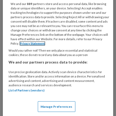
We and our
889
partners store and access personal data, like browsing
verergering van astma is algemeen
data or unique identifiers, on your device. Selecting I Accept enables
tracking technologies to support the purposes shown under we and our
bekend. Maar hoe schadelijk zijn de
partners process data to provide. Selecting Reject All or withdrawing your
chemicaliën uit de e-sigaret voor de
consent will disable them. If trackers are disabled, some content and ads
you see may not be as relevant to you. You can resurface this menu to
luchtwegen?
change your choices or withdraw consent at any time by clicking the
Manage Preferences link on the bottom of the webpage. Your choices will
have effect within our Website. For more details, refer to our Privacy
Policy.
Privacy Statement
20 jaar geleden werd de elektronische
Would you rather not? Then we only place essential and statistical
cookies, these do not record any data about you as a person
We and our partners process data to provide:
PREMIUM
Use precise geolocation data. Actively scan device characteristics for
identification. Store and/or access information on a device. Personalised
advertising and content, advertising and content measurement,
audience research and services development.
List of Partners (vendors)
Bekijk de mogelijkheden
Manage Preferences
Al abonnee?
Log dan in