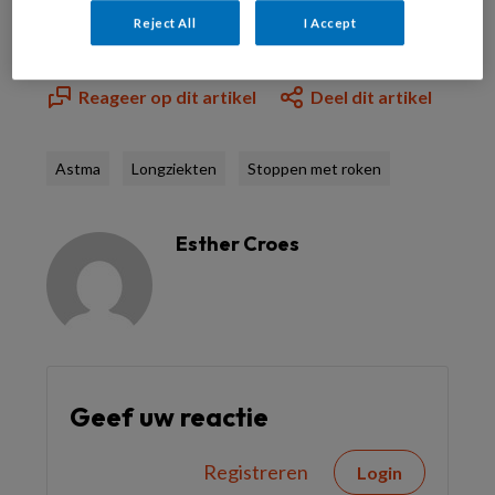
Reject All
I Accept
Reageer op dit artikel
Deel dit artikel
Astma
Longziekten
Stoppen met roken
Esther Croes
Geef uw reactie
Registreren
Login